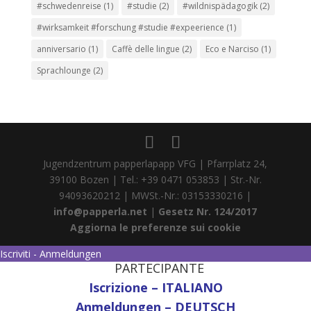
#schwedenreise
(1)
#studie
(2)
#wildnispädagogik
(2)
#wirksamkeit #forschung #studie #expeerience
(1)
anniversario
(1)
Caffè delle lingue
(2)
Eco e Narciso
(1)
Sprachlounge
(2)
Jugendzentrum papperlapapp VFG | Pfarrplatz 24,
39100 Bozen | Tel.: +39 0471 053853 | Str.-Nr.
94093620212 | MWSt.-Nr.: 03153330216 |
info@papperla.net
|
Gesetz Nr. 124/2017
Aggiorna le preferenze sui cookie
Iscriviti - Anmeldungen
PARTECIPANTE
Iscrizione – ITALIANO
Anmeldungen – DEUTSCH