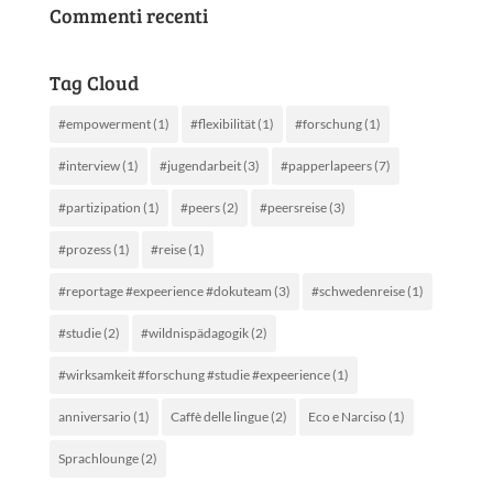
Commenti recenti
Tag Cloud
#empowerment
(1)
#flexibilität
(1)
#forschung
(1)
#interview
(1)
#jugendarbeit
(3)
#papperlapeers
(7)
#partizipation
(1)
#peers
(2)
#peersreise
(3)
#prozess
(1)
#reise
(1)
#reportage #expeerience #dokuteam
(3)
#schwedenreise
(1)
#studie
(2)
#wildnispädagogik
(2)
#wirksamkeit #forschung #studie #expeerience
(1)
anniversario
(1)
Caffè delle lingue
(2)
Eco e Narciso
(1)
Sprachlounge
(2)