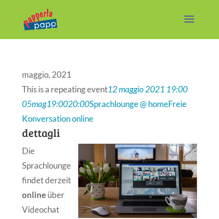
maggio, 2021
This is a repeating event
12 maggio 2021 19:00
05
mag
19:00
20:00
Sprachlounge @ home
Freie
Konversation online
dettagli
Die
Sprachlounge
findet derzeit
online
über
Videochat