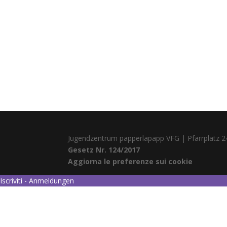
Jugendzentrum papperlapapp VFG | Pfarrplatz 2
Gesetz Nr. 124/2017
Aggiorna le preferenze sui cookie
Iscriviti - Anmeldungen