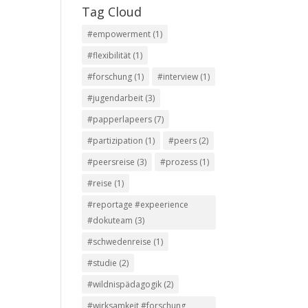
Tag Cloud
#empowerment
(1)
#flexibilität
(1)
#forschung
(1)
#interview
(1)
#jugendarbeit
(3)
#papperlapeers
(7)
#partizipation
(1)
#peers
(2)
#peersreise
(3)
#prozess
(1)
#reise
(1)
#reportage #expeerience
#dokuteam
(3)
#schwedenreise
(1)
#studie
(2)
#wildnispädagogik
(2)
#wirksamkeit #forschung