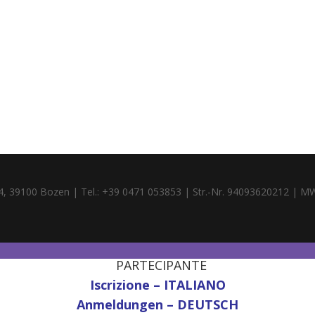
4, 39100 Bozen | Tel.: +39 0471 053853 | Str.-Nr. 94093620212 | M
PARTECIPANTE
Iscrizione – ITALIANO
Anmeldungen – DEUTSCH