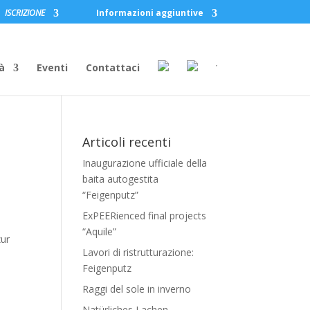
ISCRIZIONE
Informazioni aggiuntive
à
Eventi
Contattaci
Articoli recenti
Inaugurazione ufficiale della
baita autogestita
“Feigenputz”
ExPEERienced final projects
“Aquile”
zur
Lavori di ristrutturazione:
Feigenputz
Raggi del sole in inverno
Natürliches Lachen