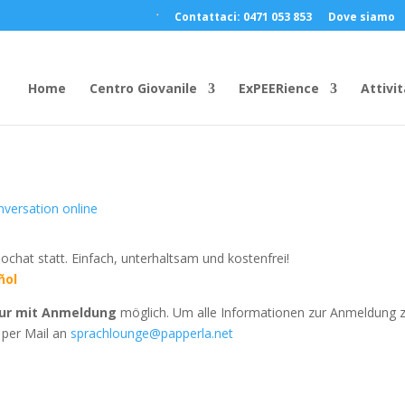
Contattaci: 0471 053 853
Dove siamo
Home
Centro Giovanile
ExPEERience
Attivit
nversation online
ochat statt. Einfach, unterhaltsam und kostenfrei!
ñol
ur mit Anmeldung
möglich. Um alle Informationen zur Anmeldung 
 per Mail an
sprachlounge@papperla.net