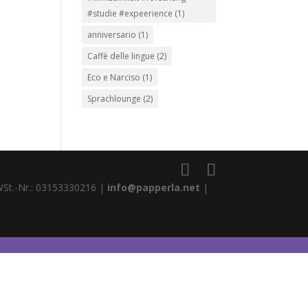
#studie #expeerience
(1)
anniversario
(1)
Caffè delle lingue
(2)
Eco e Narciso
(1)
Sprachlounge
(2)
WSt.-Nr.: 03153330216 |
info@papperla.net
|