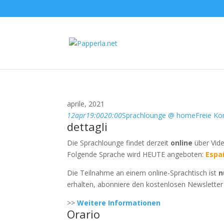
aprile, 2021
12
apr
19:00
20:00
Sprachlounge @ home
Freie Ko
dettagli
Die Sprachlounge findet derzeit
online
über Vide
Folgende Sprache wird HEUTE angeboten:
Espa
Die Teilnahme an einem online-Sprachtisch ist
n
erhalten, abonniere den kostenlosen Newsletter
>>
Weitere Informationen
Orario