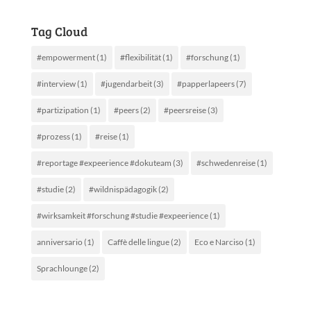
Tag Cloud
#empowerment
(1)
#flexibilität
(1)
#forschung
(1)
#interview
(1)
#jugendarbeit
(3)
#papperlapeers
(7)
#partizipation
(1)
#peers
(2)
#peersreise
(3)
#prozess
(1)
#reise
(1)
#reportage #expeerience #dokuteam
(3)
#schwedenreise
(1)
#studie
(2)
#wildnispädagogik
(2)
#wirksamkeit #forschung #studie #expeerience
(1)
anniversario
(1)
Caffè delle lingue
(2)
Eco e Narciso
(1)
Sprachlounge
(2)