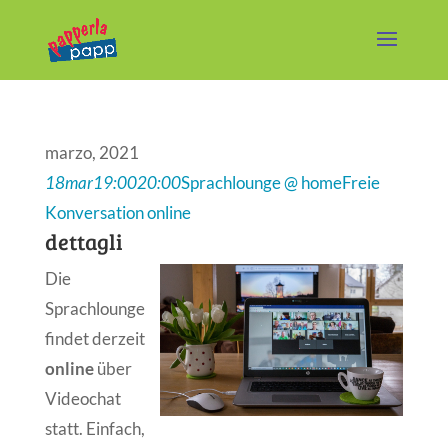
marzo, 2021
18
mar
19:00
20:00
Sprachlounge @ home
Freie
Konversation online
dettagli
Die
Sprachlounge
findet derzeit
online
über
Videochat
statt. Einfach,