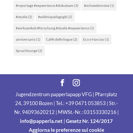
#reportage #expeerience #dokuteam
(3)
#schwedenreise
(1)
#studie
(2)
#wildnispädagogik
(2)
#wirksamkeit #forschung #studie #expeerience
(1)
anniversario
(1)
Caffè delle lingue
(2)
Eco e Narciso
(1)
Sprachlounge
(2)
Jugendzentrum papperlapapp VFG | Pfarrplatz
24, 39100 Bozen | Tel.: +39 0471 053853 | Str.-
Nr. 94093620212 | MWSt.-Nr.: 03153330216 |
info@papperla.net
|
Gesetz Nr. 124/2017
Aggiorna le preferenze sui cookie