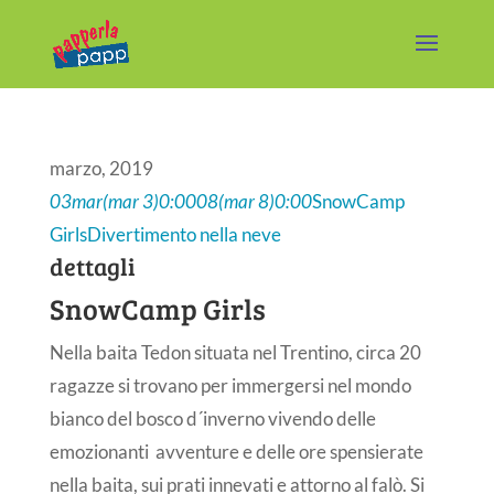
marzo, 2019
03
mar
(mar 3)
0:00
08
(mar 8)
0:00
SnowCamp
Girls
Divertimento nella neve
dettagli
SnowCamp Girls
Nella baita Tedon situata nel Trentino, circa 20
ragazze si trovano per immergersi nel mondo
bianco del bosco d´inverno vivendo delle
emozionanti avventure e delle ore spensierate
nella baita, sui prati innevati e attorno al falò. Si