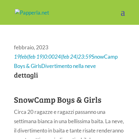
febbraio, 2023
19
feb
(feb 19)
0:00
24
(feb 24)
23:59
SnowCamp
Boys & Girls
Divertimento nella neve
dettagli
SnowCamp Boys & Girls
Circa 20 ragazze e ragazzi passanno una
settimana bianca in una bellissima baita. La neve,
il divertimento in baita e tante risate renderanno