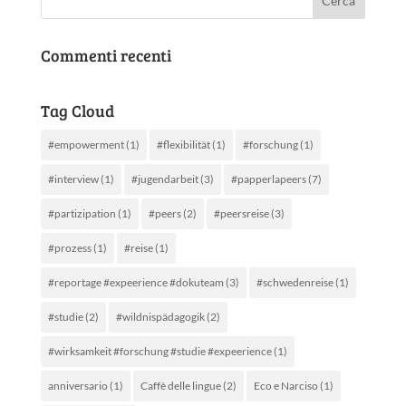
Commenti recenti
Tag Cloud
#empowerment
(1)
#flexibilität
(1)
#forschung
(1)
#interview
(1)
#jugendarbeit
(3)
#papperlapeers
(7)
#partizipation
(1)
#peers
(2)
#peersreise
(3)
#prozess
(1)
#reise
(1)
#reportage #expeerience #dokuteam
(3)
#schwedenreise
(1)
#studie
(2)
#wildnispädagogik
(2)
#wirksamkeit #forschung #studie #expeerience
(1)
anniversario
(1)
Caffè delle lingue
(2)
Eco e Narciso
(1)