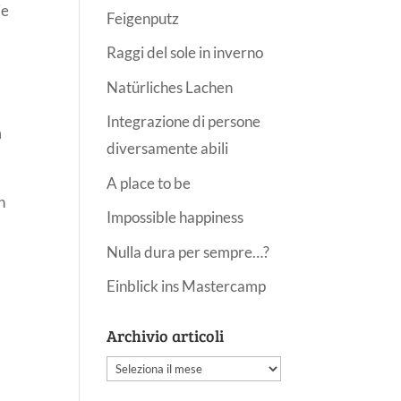
ie
Feigenputz
Raggi del sole in inverno
Natürliches Lachen
Integrazione di persone
m
diversamente abili
A place to be
n
Impossible happiness
Nulla dura per sempre…?
Einblick ins Mastercamp
Archivio articoli
Archivio
articoli