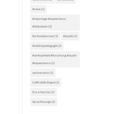
#reise
(1)
#reportage #expeerience
#dokuteam
(3)
#schwedenreise
(1)
#studie
(2)
#wildnispädagogik
(2)
#wirksamkeit #forschung #studie
#expeerience
(1)
anniversario
(1)
Caffè delle lingue
(2)
Eco e Narciso
(1)
Sprachlounge
(2)