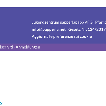
Jugendzentrum papperlapapp VFG | Pfarrp
info@papperla.net
|
Gesetz Nr. 124/2017
Aggiorna le preferenze sui cookie
Iscriviti - Anmeldungen
X