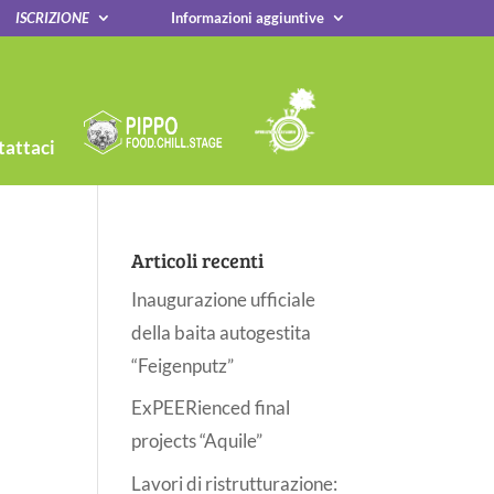
ISCRIZIONE
Informazioni aggiuntive
attaci
Articoli recenti
Inaugurazione ufficiale
della baita autogestita
“Feigenputz”
ExPEERienced final
projects “Aquile”
Lavori di ristrutturazione: