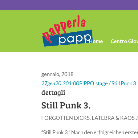
Home
Centro Gio
gennaio, 2018
27
gen
20:30
1:00
PIPPO.stage / Still Punk 3.
dettagli
Still Punk 3.
FORGOTTEN DICKS, LATEBRA & KAOS 
“Still Punk 3.” Nach den erfolgreichen erst