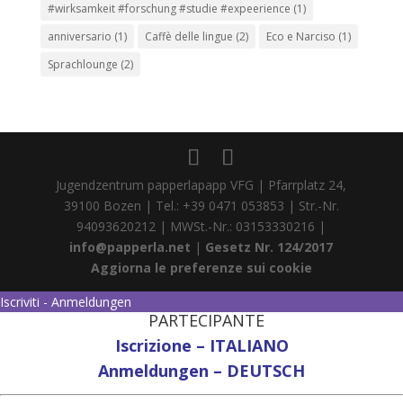
#wirksamkeit #forschung #studie #expeerience
(1)
anniversario
(1)
Caffè delle lingue
(2)
Eco e Narciso
(1)
Sprachlounge
(2)
Jugendzentrum papperlapapp VFG | Pfarrplatz 24,
39100 Bozen | Tel.: +39 0471 053853 | Str.-Nr.
94093620212 | MWSt.-Nr.: 03153330216 |
info@papperla.net
|
Gesetz Nr. 124/2017
Aggiorna le preferenze sui cookie
Iscriviti - Anmeldungen
PARTECIPANTE
Iscrizione – ITALIANO
Anmeldungen – DEUTSCH