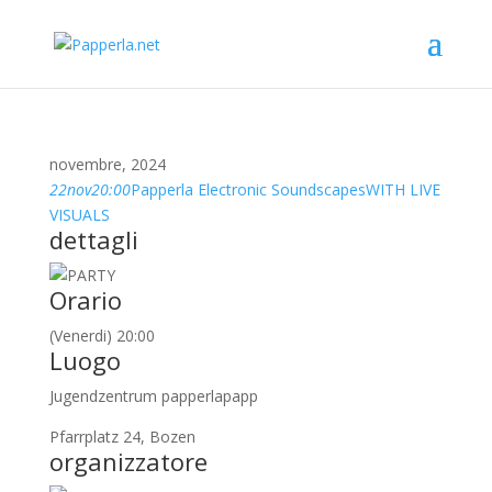
novembre, 2024
22
nov
20:00
Papperla Electronic Soundscapes
WITH LIVE
VISUALS
dettagli
Orario
(Venerdi) 20:00
Luogo
Jugendzentrum papperlapapp
Pfarrplatz 24, Bozen
organizzatore