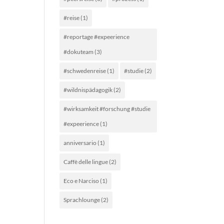
#reise
(1)
#reportage #expeerience
#dokuteam
(3)
#schwedenreise
(1)
#studie
(2)
#wildnispädagogik
(2)
#wirksamkeit #forschung #studie
#expeerience
(1)
anniversario
(1)
Caffè delle lingue
(2)
Eco e Narciso
(1)
Sprachlounge
(2)