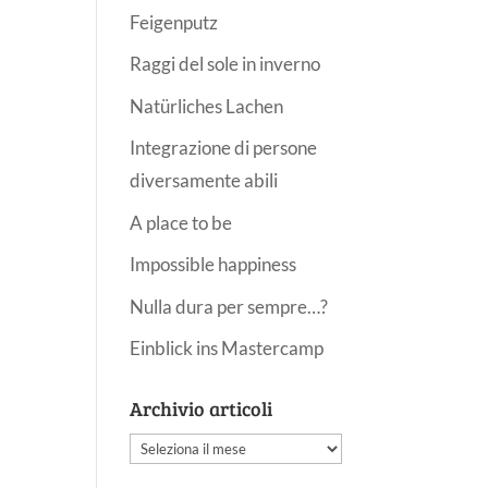
Feigenputz
Raggi del sole in inverno
Natürliches Lachen
Integrazione di persone
diversamente abili
A place to be
Impossible happiness
Nulla dura per sempre…?
Einblick ins Mastercamp
Archivio articoli
Archivio
articoli