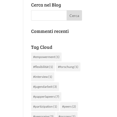
Cerca nel Blog
Commenti recenti
Tag Cloud
#empowerment
(1)
#flexibilität
(1)
#forschung
(1)
#interview
(1)
#jugendarbeit
(3)
#papperlapeers
(7)
#partizipation
(1)
#peers
(2)
#peersreise
(3)
#prozess
(1)