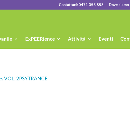
Contattaci: 0471 053 853
Dove siamo
vanile
ExPEERience
Attività
Eventi
Cont
es VOL. 2
PSYTRANCE