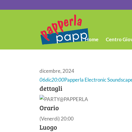
Home
Centro Gio
dicembre, 2024
06
dic
20:00
Papperla Electronic Soundscap
dettagli
Orario
(Venerdi) 20:00
Luogo