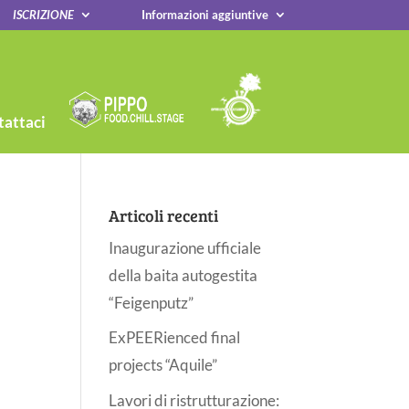
ISCRIZIONE
Informazioni aggiuntive
attaci
Articoli recenti
Inaugurazione ufficiale
della baita autogestita
“Feigenputz”
ExPEERienced final
projects “Aquile”
Lavori di ristrutturazione: