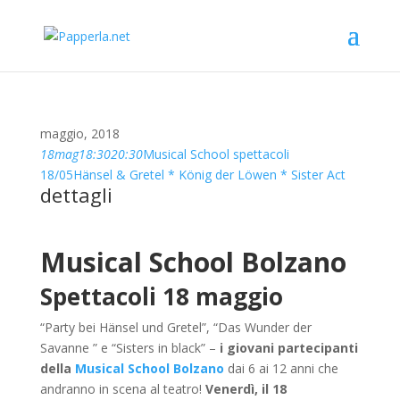
maggio, 2018
18
mag
18:30
20:30
Musical School spettacoli
18/05
Hänsel & Gretel * König der Löwen * Sister Act
dettagli
Musical School Bolzano
Spettacoli 18 maggio
“Party bei Hänsel und Gretel”, “Das Wunder der
Savanne ” e “Sisters in black” –
i giovani partecipanti
della
Musical School Bolzano
dai 6 ai 12 anni che
andranno in scena al teatro!
Venerdì, il 18