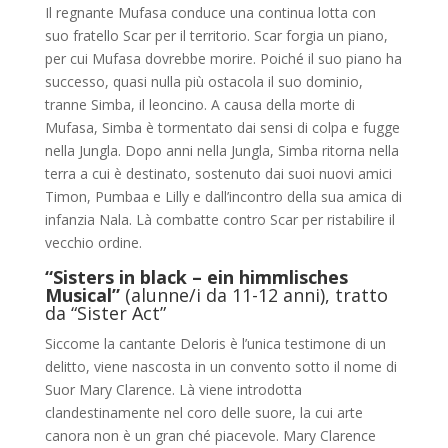
Il regnante Mufasa conduce una continua lotta con
suo fratello Scar per il territorio. Scar forgia un piano,
per cui Mufasa dovrebbe morire. Poiché il suo piano ha
successo, quasi nulla più ostacola il suo dominio,
tranne Simba, il leoncino. A causa della morte di
Mufasa, Simba è tormentato dai sensi di colpa e fugge
nella Jungla. Dopo anni nella Jungla, Simba ritorna nella
terra a cui è destinato, sostenuto dai suoi nuovi amici
Timon, Pumbaa e Lilly e dall’incontro della sua amica di
infanzia Nala. Là combatte contro Scar per ristabilire il
vecchio ordine.
“Sisters in black – ein himmlisches
Musical”
(alunne/i da 11-12 anni), tratto
da “Sister Act”
Siccome la cantante Deloris è l’unica testimone di un
delitto, viene nascosta in un convento sotto il nome di
Suor Mary Clarence. Là viene introdotta
clandestinamente nel coro delle suore, la cui arte
canora non è un gran ché piacevole. Mary Clarence