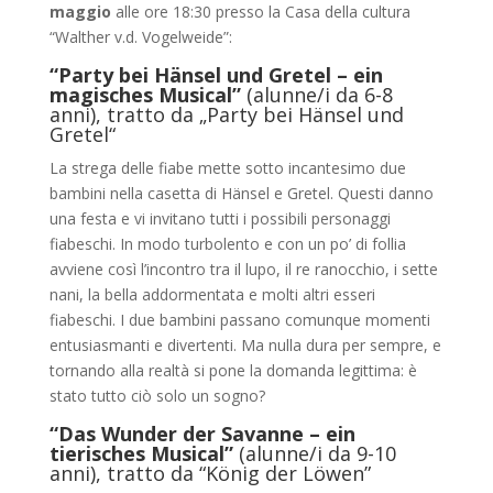
maggio
alle ore 18:30 presso la Casa della cultura
“Walther v.d. Vogelweide”:
“Party bei Hänsel und Gretel – ein
magisches Musical”
(alunne/i da 6-8
anni), tratto da „Party bei Hänsel und
Gretel“
La strega delle fiabe mette sotto incantesimo due
bambini nella casetta di Hänsel e Gretel. Questi danno
una festa e vi invitano tutti i possibili personaggi
fiabeschi. In modo turbolento e con un po’ di follia
avviene così l’incontro tra il lupo, il re ranocchio, i sette
nani, la bella addormentata e molti altri esseri
fiabeschi. I due bambini passano comunque momenti
entusiasmanti e divertenti. Ma nulla dura per sempre, e
tornando alla realtà si pone la domanda legittima: è
stato tutto ciò solo un sogno?
“Das Wunder der Savanne – ein
tierisches Musical”
(alunne/i da 9-10
anni), tratto da “König der Löwen”