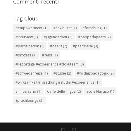
Commenti recenti
Tag Cloud
#empowerment
(1)
#flexibilität
(1)
#forschung
(1)
#interview
(1)
#jugendarbeit
(3)
#papperlapeers
(7)
#partizipation
(1)
#peers
(2)
#peersreise
(3)
#prozess
(1)
#reise
(1)
#reportage #expeerience #dokuteam
(3)
#schwedenreise
(1)
#studie
(2)
#wildnispädagogik
(2)
#wirksamkeit #forschung #studie #expeerience
(1)
anniversario
(1)
Caffè delle lingue
(2)
Eco e Narciso
(1)
Sprachlounge
(2)