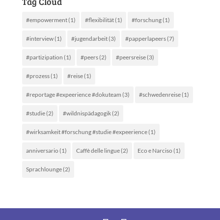
Tag Cloud
#empowerment
(1)
#flexibilität
(1)
#forschung
(1)
#interview
(1)
#jugendarbeit
(3)
#papperlapeers
(7)
#partizipation
(1)
#peers
(2)
#peersreise
(3)
#prozess
(1)
#reise
(1)
#reportage #expeerience #dokuteam
(3)
#schwedenreise
(1)
#studie
(2)
#wildnispädagogik
(2)
#wirksamkeit #forschung #studie #expeerience
(1)
anniversario
(1)
Caffè delle lingue
(2)
Eco e Narciso
(1)
Sprachlounge
(2)