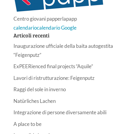
Centro giovani papperlapapp
calendario
calendario Google
Articoli recenti
Inaugurazione ufficiale della baita autogestita
“Feigenputz”
ExPEERienced final projects “Aquile”
Lavori di ristrutturazione: Feigenputz
Raggi del sole in inverno
Natürliches Lachen
Integrazione di persone diversamente abili
A place to be