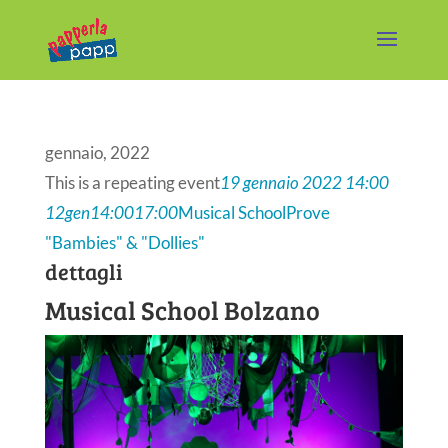
gennaio, 2022
This is a repeating event
19 gennaio 2022 14:00
12
gen
14:00
17:00
Musical School
Prove
"Bambies" & "Dollies"
dettagli
Musical School Bolzano