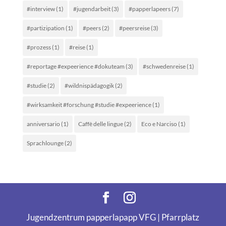
#interview
(1)
#jugendarbeit
(3)
#papperlapeers
(7)
#partizipation
(1)
#peers
(2)
#peersreise
(3)
#prozess
(1)
#reise
(1)
#reportage #expeerience #dokuteam
(3)
#schwedenreise
(1)
#studie
(2)
#wildnispädagogik
(2)
#wirksamkeit #forschung #studie #expeerience
(1)
anniversario
(1)
Caffè delle lingue
(2)
Eco e Narciso
(1)
Sprachlounge
(2)
Jugendzentrum papperlapapp VFG | Pfarrplatz