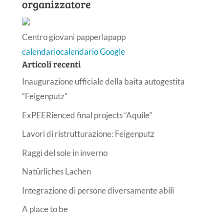
organizzatore
Centro giovani papperlapapp
calendario
calendario Google
Articoli recenti
Inaugurazione ufficiale della baita autogestita
“Feigenputz”
ExPEERienced final projects “Aquile”
Lavori di ristrutturazione: Feigenputz
Raggi del sole in inverno
Natürliches Lachen
Integrazione di persone diversamente abili
A place to be