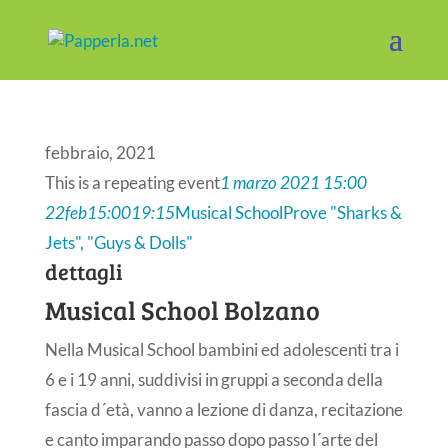
febbraio, 2021
This is a repeating event
1 marzo 2021 15:00
22
feb
15:00
19:15
Musical School
Prove "Sharks &
Jets", "Guys & Dolls"
dettagli
Musical School Bolzano
Nella Musical School bambini ed adolescenti tra i
6 e i 19 anni, suddivisi in gruppi a seconda della
fascia d´età, vanno a lezione di danza, recitazione
e canto imparando passo dopo passo l´arte del