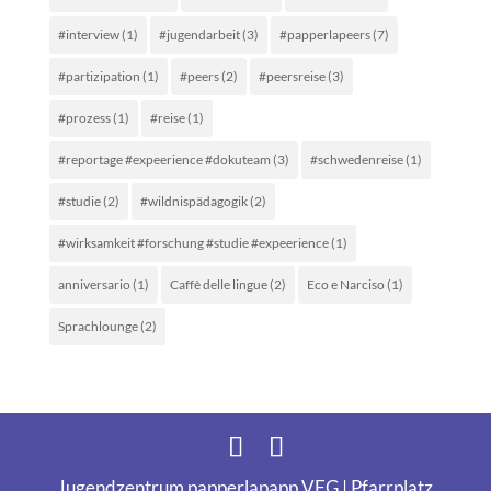
#interview
(1)
#jugendarbeit
(3)
#papperlapeers
(7)
#partizipation
(1)
#peers
(2)
#peersreise
(3)
#prozess
(1)
#reise
(1)
#reportage #expeerience #dokuteam
(3)
#schwedenreise
(1)
#studie
(2)
#wildnispädagogik
(2)
#wirksamkeit #forschung #studie #expeerience
(1)
anniversario
(1)
Caffè delle lingue
(2)
Eco e Narciso
(1)
Sprachlounge
(2)
Jugendzentrum papperlapapp VFG | Pfarrplatz