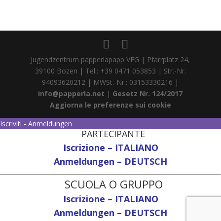
Jugendzentrum papperlapapp VFG | Pfarrplatz 24,
39100 Bozen | Tel.: +39 0471 053853 | Str.-Nr.
94093620212 | MWSt.-Nr.: 03153330216 |
info@papperla.net
|
Gesetz Nr. 124/2017
Aggiorna le preferenze sui cookie
Iscriviti - Anmeldungen
PARTECIPANTE
Iscrizione – ITALIANO
Anmeldungen – DEUTSCH
SCUOLA O GRUPPO
Iscrizione – ITALIANO
Anmeldungen – DEUTSCH