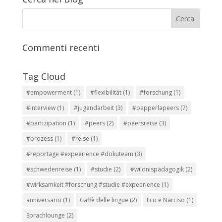
Commenti recenti
Tag Cloud
#empowerment
(1)
#flexibilität
(1)
#forschung
(1)
#interview
(1)
#jugendarbeit
(3)
#papperlapeers
(7)
#partizipation
(1)
#peers
(2)
#peersreise
(3)
#prozess
(1)
#reise
(1)
#reportage #expeerience #dokuteam
(3)
#schwedenreise
(1)
#studie
(2)
#wildnispädagogik
(2)
#wirksamkeit #forschung #studie #expeerience
(1)
anniversario
(1)
Caffè delle lingue
(2)
Eco e Narciso
(1)
Sprachlounge
(2)