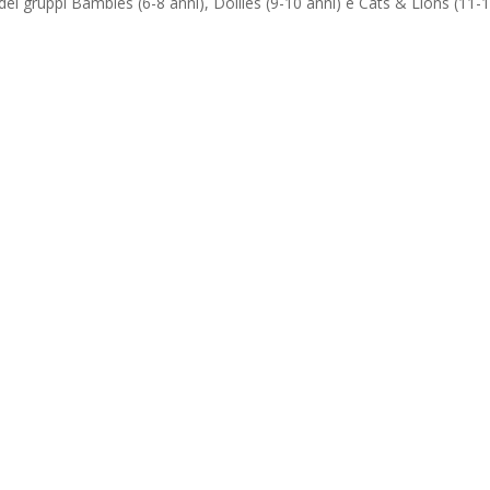
ei gruppi Bambies (6-8 anni), Dollies (9-10 anni) e Cats & Lions (11-