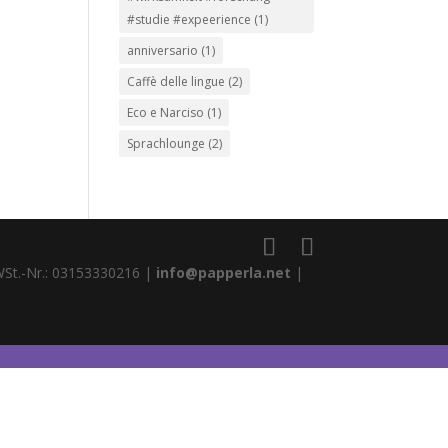
#studie #expeerience
(1)
anniversario
(1)
Caffè delle lingue
(2)
Eco e Narciso
(1)
Sprachlounge
(2)
WSt.-Nr.: 03153330216 |
info@papperla.net
|