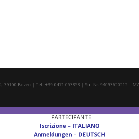
4, 39100 Bozen | Tel.: +39 0471 053853 | Str.-Nr. 94093620212 | M
PARTECIPANTE
Iscrizione – ITALIANO
Anmeldungen – DEUTSCH