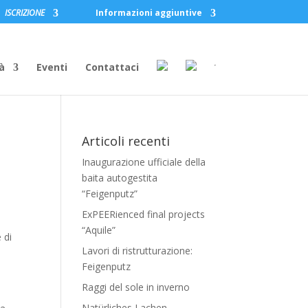
ISCRIZIONE
Informazioni aggiuntive
à
Eventi
Contattaci
Articoli recenti
Inaugurazione ufficiale della
baita autogestita
“Feigenputz”
ExPEERienced final projects
“Aquile”
 di
Lavori di ristrutturazione:
Feigenputz
Raggi del sole in inverno
Natürliches Lachen