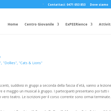
Contattaci: 0471 053 853
Dove siamo
Home
Centro Giovanile
ExPEERience
Attivit
0
 "Dollies", "Cats & Lions"
enti, suddivisi in gruppi a seconda della fascia d´età, vanno a lezione
e e maggio un musical à gruppo. I partecipanti presentano poi tutti i
n vero teatro. Le iscrizioni per il corso corrente sono ormai terminate.