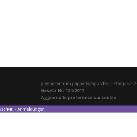
Jugendzentrum papperlapapp VFG | Pfarrplatz 2
Gesetz Nr. 124/2017
Aggiorna le preferenze sui cookie
Iscriviti - Anmeldungen