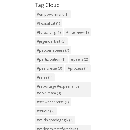
Tag Cloud
#empowerment
(1)
#flexibilität
(1)
#forschung
(1)
#interview
(1)
#jugendarbeit
(3)
#papperlapeers
(7)
#partizipation
(1)
#peers
(2)
#peersreise
(3)
#prozess
(1)
#reise
(1)
#reportage #expeerience
#dokuteam
(3)
#schwedenreise
(1)
#studie
(2)
#wildnispädagogik
(2)
#wirksamkeit #forschung