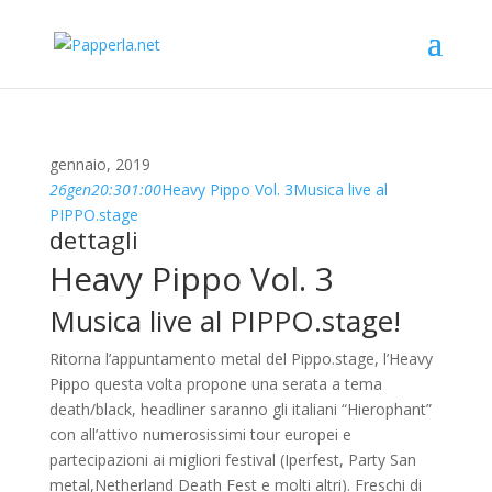
gennaio, 2019
26
gen
20:30
1:00
Heavy Pippo Vol. 3
Musica live al
PIPPO.stage
dettagli
Heavy Pippo Vol. 3
Musica live al
PIPPO.stage
!
Ritorna l’appuntamento metal del Pippo.stage, l’Heavy
Pippo questa volta propone una serata a tema
death/black, headliner saranno gli italiani “Hierophant”
con all’attivo numerosissimi tour europei e
partecipazioni ai migliori festival (Iperfest, Party San
metal,Netherland Death Fest e molti altri). Freschi di