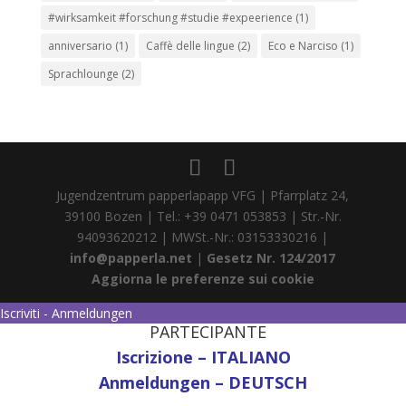
#wirksamkeit #forschung #studie #expeerience
(1)
anniversario
(1)
Caffè delle lingue
(2)
Eco e Narciso
(1)
Sprachlounge
(2)
Jugendzentrum papperlapapp VFG | Pfarrplatz 24,
39100 Bozen | Tel.: +39 0471 053853 | Str.-Nr.
94093620212 | MWSt.-Nr.: 03153330216 |
info@papperla.net
|
Gesetz Nr. 124/2017
Aggiorna le preferenze sui cookie
Iscriviti - Anmeldungen
PARTECIPANTE
Iscrizione – ITALIANO
Anmeldungen – DEUTSCH