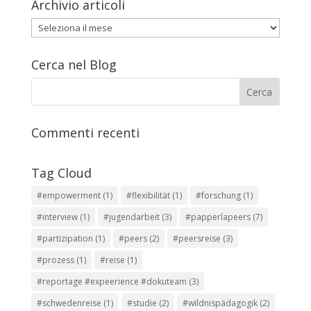
Archivio articoli
Archivio
articoli
Cerca nel Blog
Commenti recenti
Tag Cloud
#empowerment
(1)
#flexibilität
(1)
#forschung
(1)
#interview
(1)
#jugendarbeit
(3)
#papperlapeers
(7)
#partizipation
(1)
#peers
(2)
#peersreise
(3)
#prozess
(1)
#reise
(1)
#reportage #expeerience #dokuteam
(3)
#schwedenreise
(1)
#studie
(2)
#wildnispädagogik
(2)