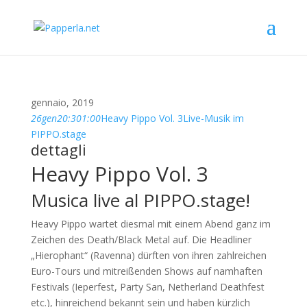
gennaio, 2019
26
gen
20:30
1:00
Heavy Pippo Vol. 3
Live-Musik im
PIPPO.stage
dettagli
Heavy Pippo Vol. 3
Musica live al
PIPPO.stage
!
Heavy Pippo wartet diesmal mit einem Abend ganz im
Zeichen des Death/Black Metal auf. Die Headliner
„Hierophant“ (Ravenna) dürften von ihren zahlreichen
Euro-Tours und mitreißenden Shows auf namhaften
Festivals (Ieperfest, Party San, Netherland Deathfest
etc.), hinreichend bekannt sein und haben kürzlich