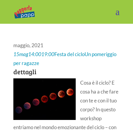
maggio, 2021
15
mag
14:00
19:00
Festa del ciclo
Un pomeriggio
per ragazze
dettagli
Cosa è il ciclo? E
cosa ha a che fare
con te e con il tuo
corpo? In questo
workshop
entriamo nel mondo emozionante del ciclo – con