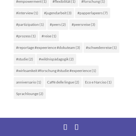
#empowerment
(1)
#flexibilität
(1)
#forschung
(1)
#interview
(1)
#jugendarbeit
(3)
#papperlapeers
(7)
#partizipation
(1)
#peers
(2)
#peersreise
(3)
#prozess
(1)
#reise
(1)
#reportage #expeerience #dokuteam
(3)
#schwedenreise
(1)
#studie
(2)
#wildnispädagogik
(2)
#wirksamkeit #forschung #studie #expeerience
(1)
anniversario
(1)
Caffè delle lingue
(2)
Eco e Narciso
(1)
Sprachlounge
(2)