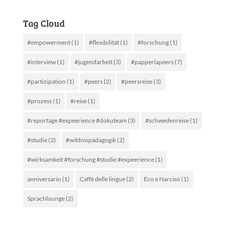
Tag Cloud
#empowerment
(1)
#flexibilität
(1)
#forschung
(1)
#interview
(1)
#jugendarbeit
(3)
#papperlapeers
(7)
#partizipation
(1)
#peers
(2)
#peersreise
(3)
#prozess
(1)
#reise
(1)
#reportage #expeerience #dokuteam
(3)
#schwedenreise
(1)
#studie
(2)
#wildnispädagogik
(2)
#wirksamkeit #forschung #studie #expeerience
(1)
anniversario
(1)
Caffè delle lingue
(2)
Eco e Narciso
(1)
Sprachlounge
(2)