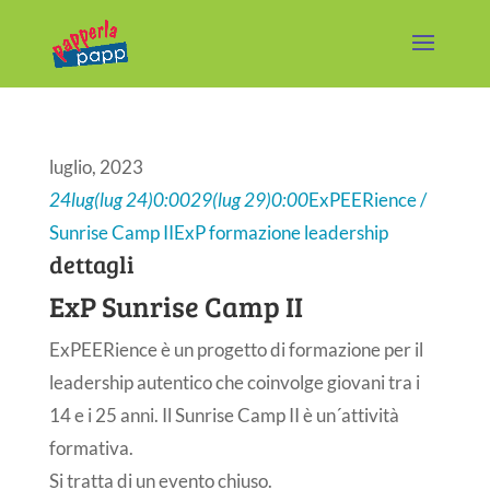
luglio, 2023
24
lug
(lug 24)
0:00
29
(lug 29)
0:00
ExPEERience /
Sunrise Camp II
ExP formazione leadership
dettagli
ExP Sunrise Camp II
ExPEERience è un progetto di formazione per il
leadership autentico che coinvolge giovani tra i
14 e i 25 anni. Il Sunrise Camp II è un´attività
formativa.
Si tratta di un evento chiuso.