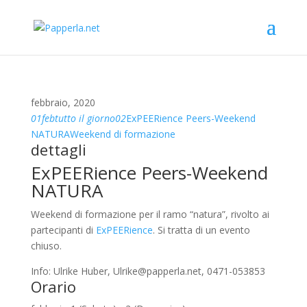
febbraio, 2020
01
feb
tutto il giorno
02
ExPEERience Peers-Weekend
NATURA
Weekend di formazione
dettagli
ExPEERience Peers-Weekend
NATURA
Weekend di formazione per il ramo “natura”, rivolto ai
partecipanti di
ExPEERience
. Si tratta di un evento
chiuso.
Info: Ulrike Huber, Ulrike@papperla.net, 0471-053853
Orario