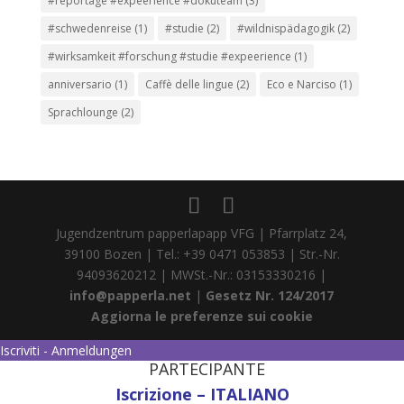
#reportage #expeerience #dokuteam
(3)
#schwedenreise
(1)
#studie
(2)
#wildnispädagogik
(2)
#wirksamkeit #forschung #studie #expeerience
(1)
anniversario
(1)
Caffè delle lingue
(2)
Eco e Narciso
(1)
Sprachlounge
(2)
Jugendzentrum papperlapapp VFG | Pfarrplatz 24,
39100 Bozen | Tel.: +39 0471 053853 | Str.-Nr.
94093620212 | MWSt.-Nr.: 03153330216 |
info@papperla.net
|
Gesetz Nr. 124/2017
Aggiorna le preferenze sui cookie
Iscriviti - Anmeldungen
PARTECIPANTE
Iscrizione – ITALIANO