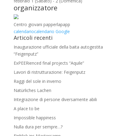
febbraio 1 (Sabato) - 2 (Domenica)
organizzatore
Centro giovani papperlapapp
calendario
calendario Google
Articoli recenti
Inaugurazione ufficiale della baita autogestita
“Feigenputz”
ExPEERienced final projects “Aquile”
Lavori di ristrutturazione: Feigenputz
Raggi del sole in inverno
Natürliches Lachen
Integrazione di persone diversamente abili
A place to be
Impossible happiness
Nulla dura per sempre…?
Einblick ins Mastercamp