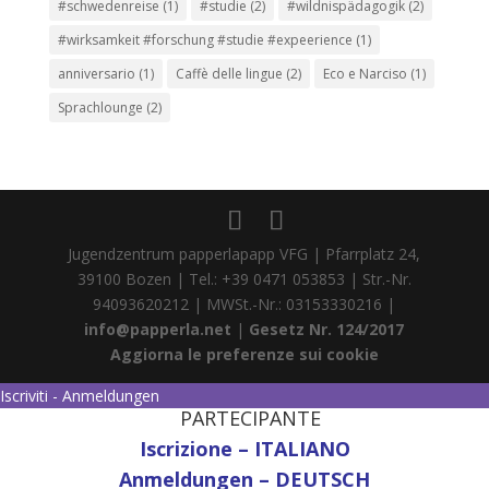
#schwedenreise
(1)
#studie
(2)
#wildnispädagogik
(2)
#wirksamkeit #forschung #studie #expeerience
(1)
anniversario
(1)
Caffè delle lingue
(2)
Eco e Narciso
(1)
Sprachlounge
(2)
Jugendzentrum papperlapapp VFG | Pfarrplatz 24,
39100 Bozen | Tel.: +39 0471 053853 | Str.-Nr.
94093620212 | MWSt.-Nr.: 03153330216 |
info@papperla.net
|
Gesetz Nr. 124/2017
Aggiorna le preferenze sui cookie
Iscriviti - Anmeldungen
PARTECIPANTE
Iscrizione – ITALIANO
Anmeldungen – DEUTSCH