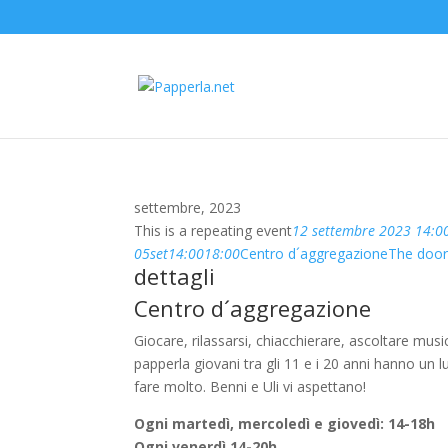
settembre, 2023
This is a repeating event
12 settembre 2023 14:0
05
set
14:00
18:00
Centro d´aggregazione
The door
dettagli
Centro d´aggregazione
Giocare, rilassarsi, chiacchierare, ascoltare musi
papperla giovani tra gli 11 e i 20 anni hanno u
fare molto. Benni e Uli vi aspettano!
Ogni martedì, mercoledì e giovedì: 14-18h
Ogni venerdì 14-20h