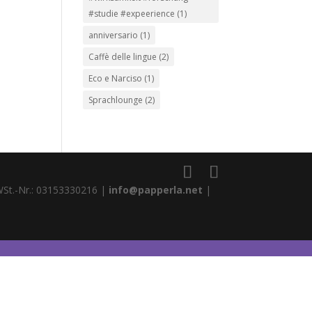
#studie #expeerience
(1)
anniversario
(1)
Caffè delle lingue
(2)
Eco e Narciso
(1)
Sprachlounge
(2)
WSt.-Nr.: 03153330216 |
info@papperla.net
|