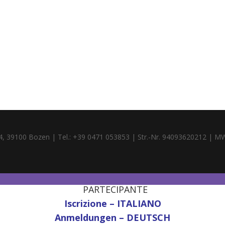
4, 39100 Bozen | Tel.: +39 0471 053853 | Str.-Nr. 94093620212 | M
PARTECIPANTE
Iscrizione – ITALIANO
Anmeldungen – DEUTSCH