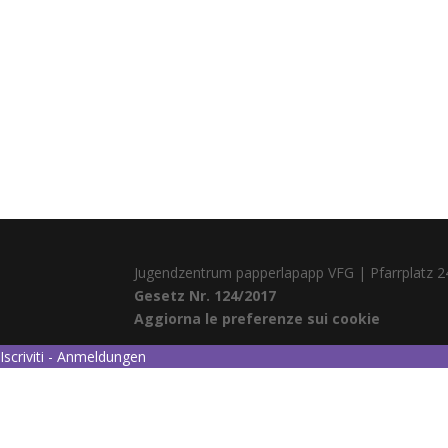
Jugendzentrum papperlapapp VFG | Pfarrplatz 2
Gesetz Nr. 124/2017
Aggiorna le preferenze sui cookie
Iscriviti - Anmeldungen