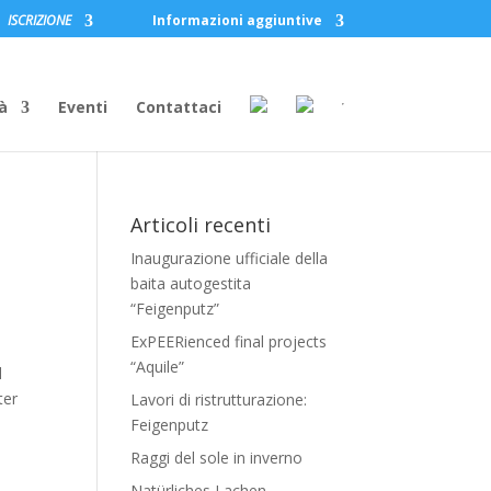
ISCRIZIONE
Informazioni aggiuntive
à
Eventi
Contattaci
Articoli recenti
Inaugurazione ufficiale della
baita autogestita
“Feigenputz”
ExPEERienced final projects
“Aquile”
l
ter
Lavori di ristrutturazione:
Feigenputz
Raggi del sole in inverno
Natürliches Lachen