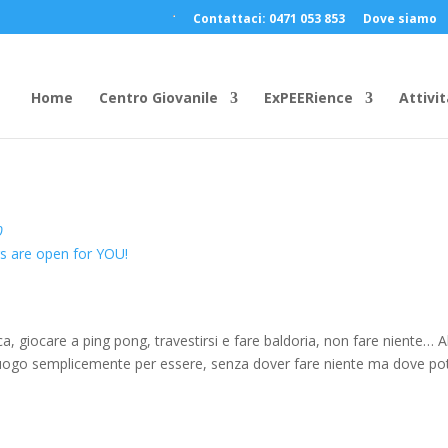
Contattaci: 0471 053 853
Dove siamo
Home
Centro Giovanile
ExPEERience
Attivit
0
s are open for YOU!
ca, giocare a ping pong, travestirsi e fare baldoria, non fare niente… A
n luogo semplicemente per essere, senza dover fare niente ma dove po