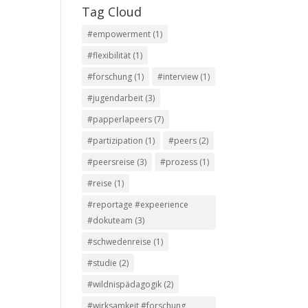
Tag Cloud
#empowerment
(1)
#flexibilität
(1)
#forschung
(1)
#interview
(1)
#jugendarbeit
(3)
#papperlapeers
(7)
#partizipation
(1)
#peers
(2)
#peersreise
(3)
#prozess
(1)
#reise
(1)
#reportage #expeerience
#dokuteam
(3)
#schwedenreise
(1)
#studie
(2)
#wildnispädagogik
(2)
#wirksamkeit #forschung