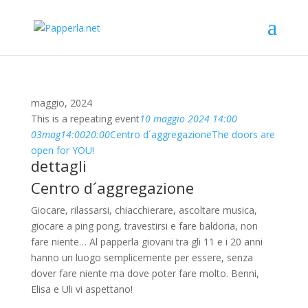
maggio, 2024
This is a repeating event
10 maggio 2024 14:00
03
mag
14:00
20:00
Centro d´aggregazione
The doors are
open for YOU!
dettagli
Centro d´aggregazione
Giocare, rilassarsi, chiacchierare, ascoltare musica,
giocare a ping pong, travestirsi e fare baldoria, non
fare niente… Al papperla giovani tra gli 11 e i 20 anni
hanno un luogo semplicemente per essere, senza
dover fare niente ma dove poter fare molto. Benni,
Elisa e Uli vi aspettano!