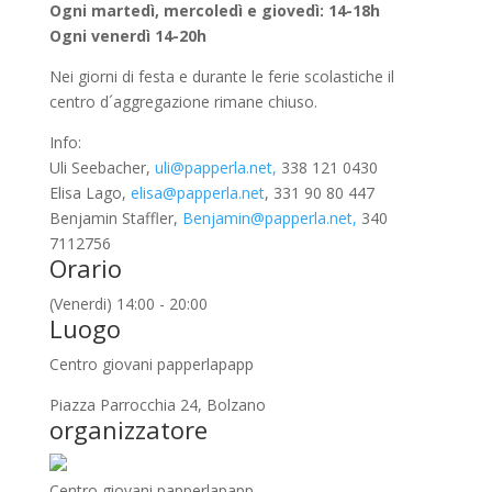
Ogni martedì, mercoledì e giovedì: 14-18h
Ogni venerdì 14-20h
Nei giorni di festa e durante le ferie scolastiche il
centro d´aggregazione rimane chiuso.
Info:
Uli Seebacher,
uli@papperla.net,
338 121 0430
Elisa Lago,
elisa@papperla.net
, 331 90 80 447
Benjamin Staffler,
Benjamin@papperla.net,
340
7112756
Orario
(Venerdi) 14:00 - 20:00
Luogo
Centro giovani papperlapapp
Piazza Parrocchia 24, Bolzano
organizzatore
Centro giovani papperlapapp