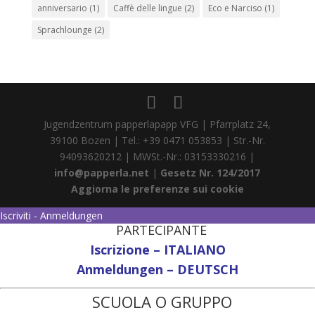
anniversario
(1)
Caffè delle lingue
(2)
Eco e Narciso
(1)
Sprachlounge
(2)
Jugendzentrum papperlapapp VFG | Pfarrplatz 24,
39100 Bozen | Tel.: +39 0471 053853 | Str.-Nr.
94093620212 | MWSt.-Nr.: 03153330216 |
info@papperla.net
|
Gesetz Nr. 124/2017
Aggiorna le preferenze sui cookie
Iscriviti - Anmeldungen
PARTECIPANTE
Iscrizione – ITALIANO
Anmeldungen – DEUTSCH
SCUOLA O GRUPPO