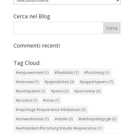
articoli
Cerca nel Blog
Commenti recenti
Tag Cloud
#empowerment
(1)
#flexibilität
(1)
#forschung
(1)
#interview
(1)
#jugendarbeit
(3)
#papperlapeers
(7)
#partizipation
(1)
#peers
(2)
#peersreise
(3)
#prozess
(1)
#reise
(1)
#reportage #expeerience #dokuteam
(3)
#schwedenreise
(1)
#studie
(2)
#wildnispädagogik
(2)
#wirksamkeit #forschung #studie #expeerience
(1)