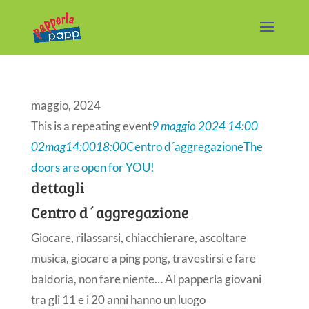
maggio, 2024
This is a repeating event
9 maggio 2024 14:00
02
mag
14:00
18:00
Centro d´aggregazione
The
doors are open for YOU!
dettagli
Centro d´aggregazione
Giocare, rilassarsi, chiacchierare, ascoltare
musica, giocare a ping pong, travestirsi e fare
baldoria, non fare niente… Al papperla giovani
tra gli 11 e i 20 anni hanno un luogo