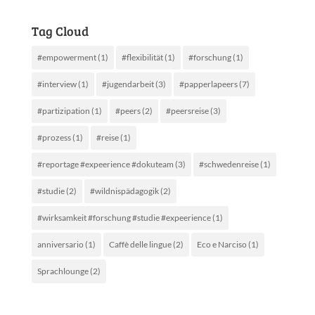
Tag Cloud
#empowerment
(1)
#flexibilität
(1)
#forschung
(1)
#interview
(1)
#jugendarbeit
(3)
#papperlapeers
(7)
#partizipation
(1)
#peers
(2)
#peersreise
(3)
#prozess
(1)
#reise
(1)
#reportage #expeerience #dokuteam
(3)
#schwedenreise
(1)
#studie
(2)
#wildnispädagogik
(2)
#wirksamkeit #forschung #studie #expeerience
(1)
anniversario
(1)
Caffè delle lingue
(2)
Eco e Narciso
(1)
Sprachlounge
(2)