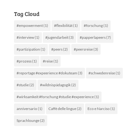
Tag Cloud
#empowerment
(1)
#flexibilität
(1)
#forschung
(1)
#interview
(1)
#jugendarbeit
(3)
#papperlapeers
(7)
#partizipation
(1)
#peers
(2)
#peersreise
(3)
#prozess
(1)
#reise
(1)
#reportage #expeerience #dokuteam
(3)
#schwedenreise
(1)
#studie
(2)
#wildnispädagogik
(2)
#wirksamkeit #forschung #studie #expeerience
(1)
anniversario
(1)
Caffè delle lingue
(2)
Eco e Narciso
(1)
Sprachlounge
(2)