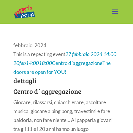
febbraio, 2024
This is a repeating event
27 febbraio 2024 14:00
20
feb
14:00
18:00
Centro d´aggregazione
The
doors are open for YOU!
dettagli
Centro d´aggregazione
Giocare, rilassarsi, chiacchierare, ascoltare
musica, giocare a ping pong, travestirsi e fare
baldoria, non fare niente… Al papperla giovani
tra gli 11 e i 20 anni hanno un luogo