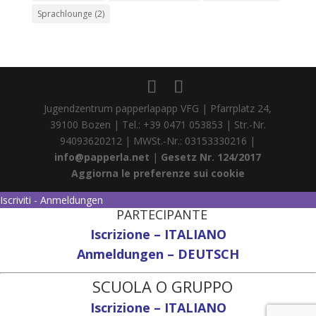
Sprachlounge
(2)
Jugendzentrum papperlapapp VFG | Pfarrplatz 24,
39100 Bozen | Tel.: +39 0471 053853 | Str.-Nr.
94093620212 | MWSt.-Nr.: 03153330216 |
info@papperla.net
|
Gesetz Nr. 124/2017
Aggiorna le preferenze sui cookie
Iscriviti - Anmeldungen
PARTECIPANTE
Iscrizione – ITALIANO
Anmeldungen – DEUTSCH
SCUOLA O GRUPPO
Iscrizione – ITALIANO