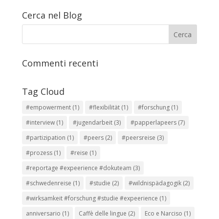
Cerca nel Blog
Commenti recenti
Tag Cloud
#empowerment
(1)
#flexibilität
(1)
#forschung
(1)
#interview
(1)
#jugendarbeit
(3)
#papperlapeers
(7)
#partizipation
(1)
#peers
(2)
#peersreise
(3)
#prozess
(1)
#reise
(1)
#reportage #expeerience #dokuteam
(3)
#schwedenreise
(1)
#studie
(2)
#wildnispädagogik
(2)
#wirksamkeit #forschung #studie #expeerience
(1)
anniversario
(1)
Caffè delle lingue
(2)
Eco e Narciso
(1)