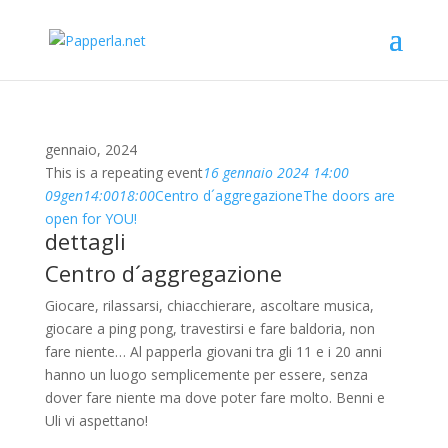
gennaio, 2024
This is a repeating event
16 gennaio 2024 14:00
09
gen
14:00
18:00
Centro d´aggregazione
The doors are
open for YOU!
dettagli
Centro d´aggregazione
Giocare, rilassarsi, chiacchierare, ascoltare musica,
giocare a ping pong, travestirsi e fare baldoria, non
fare niente… Al papperla giovani tra gli 11 e i 20 anni
hanno un luogo semplicemente per essere, senza
dover fare niente ma dove poter fare molto. Benni e
Uli vi aspettano!