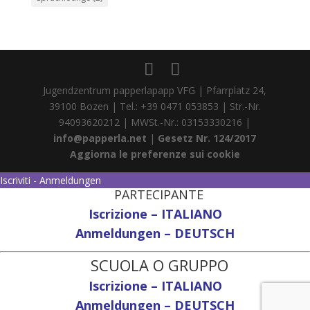
Jugendzentrum papperlapapp VFG | Pfarrplatz 24,
39100 Bozen | Tel.: +39 0471 053853 | Str.-Nr.
94093620212 | MWSt.-Nr.: 03153330216 |
info@papperla.net
|
Gesetz Nr. 124/2017
Aggiorna le preferenze sui cookie
Iscriviti - Anmeldungen
PARTECIPANTE
Iscrizione – ITALIANO
Anmeldungen – DEUTSCH
SCUOLA O GRUPPO
Iscrizione – ITALIANO
Anmeldungen – DEUTSCH