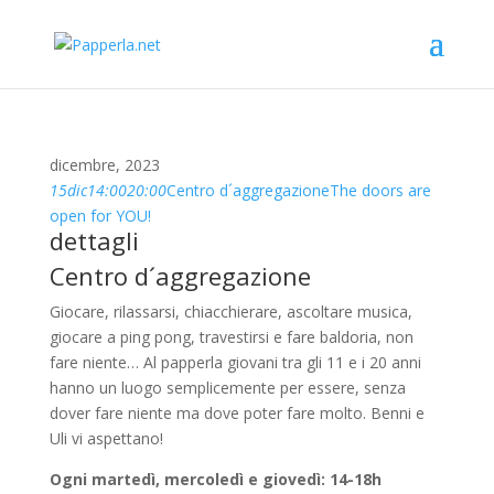
dicembre, 2023
15
dic
14:00
20:00
Centro d´aggregazione
The doors are
open for YOU!
dettagli
Centro d´aggregazione
Giocare, rilassarsi, chiacchierare, ascoltare musica,
giocare a ping pong, travestirsi e fare baldoria, non
fare niente… Al papperla giovani tra gli 11 e i 20 anni
hanno un luogo semplicemente per essere, senza
dover fare niente ma dove poter fare molto. Benni e
Uli vi aspettano!
Ogni martedì, mercoledì e giovedì: 14-18h