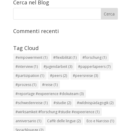
Cerca nel Blog
Commenti recenti
Tag Cloud
#empowerment
(1)
#flexibilität
(1)
#forschung
(1)
#interview
(1)
#jugendarbeit
(3)
#papperlapeers
(7)
#partizipation
(1)
#peers
(2)
#peersreise
(3)
#prozess
(1)
#reise
(1)
#reportage #expeerience #dokuteam
(3)
#schwedenreise
(1)
#studie
(2)
#wildnispädagogik
(2)
#wirksamkeit #forschung #studie #expeerience
(1)
anniversario
(1)
Caffè delle lingue
(2)
Eco e Narciso
(1)
Sprachlounge
(2)