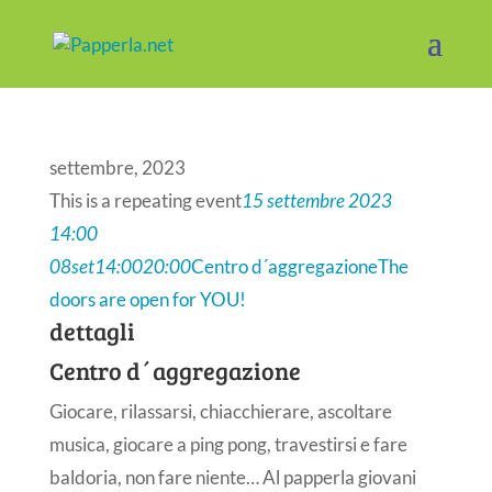
settembre, 2023
This is a repeating event
15 settembre 2023
14:00
08
set
14:00
20:00
Centro d´aggregazione
The
doors are open for YOU!
dettagli
Centro d´aggregazione
Giocare, rilassarsi, chiacchierare, ascoltare
musica, giocare a ping pong, travestirsi e fare
baldoria, non fare niente… Al papperla giovani