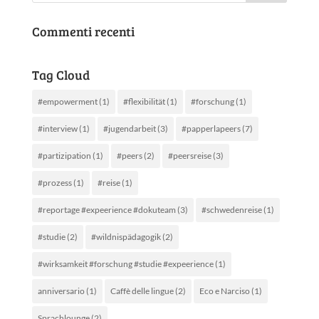
Commenti recenti
Tag Cloud
#empowerment
(1)
#flexibilität
(1)
#forschung
(1)
#interview
(1)
#jugendarbeit
(3)
#papperlapeers
(7)
#partizipation
(1)
#peers
(2)
#peersreise
(3)
#prozess
(1)
#reise
(1)
#reportage #expeerience #dokuteam
(3)
#schwedenreise
(1)
#studie
(2)
#wildnispädagogik
(2)
#wirksamkeit #forschung #studie #expeerience
(1)
anniversario
(1)
Caffè delle lingue
(2)
Eco e Narciso
(1)
Sprachlounge
(2)