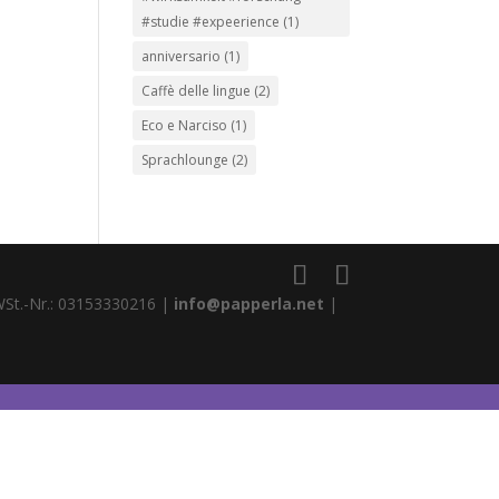
#studie #expeerience
(1)
anniversario
(1)
Caffè delle lingue
(2)
Eco e Narciso
(1)
Sprachlounge
(2)
WSt.-Nr.: 03153330216 |
info@papperla.net
|