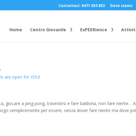
Contattaci: 0471 053 853
Dove siamo
Home
Centro Giovanile
ExPEERience
Attivit
0
rs are open for YOU!
ca, giocare a ping pong, travestirsi e fare baldoria, non fare niente… A
n luogo semplicemente per essere, senza dover fare niente ma dove po