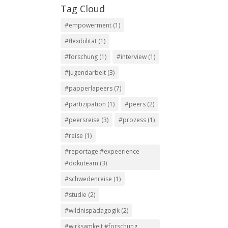
Tag Cloud
#empowerment
(1)
#flexibilität
(1)
#forschung
(1)
#interview
(1)
#jugendarbeit
(3)
#papperlapeers
(7)
#partizipation
(1)
#peers
(2)
#peersreise
(3)
#prozess
(1)
#reise
(1)
#reportage #expeerience
#dokuteam
(3)
#schwedenreise
(1)
#studie
(2)
#wildnispädagogik
(2)
#wirksamkeit #forschung