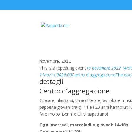
novembre, 2022
This is a repeating event
18 novembre 2022 14:0
11
nov
14:00
20:00
Centro d´aggregazione
The doo
dettagli
Centro d´aggregazione
Giocare, rilassarsi, chiacchierare, ascoltare musi
papperla giovani tra gli 11 e i 20 anni hanno u
fare molto. Benni e Uli vi aspettano!
Ogni martedì, mercoledì e giovedì: 14-18h
Ogni venerdì 14-20h