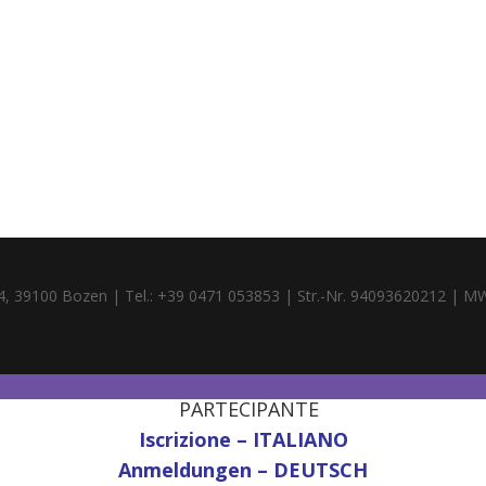
4, 39100 Bozen | Tel.: +39 0471 053853 | Str.-Nr. 94093620212 | M
PARTECIPANTE
Iscrizione – ITALIANO
Anmeldungen – DEUTSCH