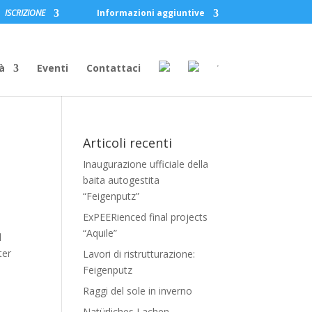
ISCRIZIONE
Informazioni aggiuntive
à
Eventi
Contattaci
Articoli recenti
Inaugurazione ufficiale della
baita autogestita
“Feigenputz”
ExPEERienced final projects
“Aquile”
l
ter
Lavori di ristrutturazione:
Feigenputz
Raggi del sole in inverno
Natürliches Lachen