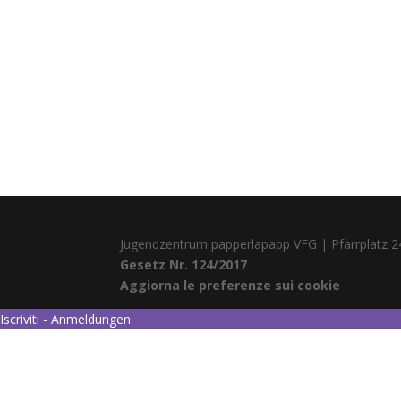
Jugendzentrum papperlapapp VFG | Pfarrplatz 2
Gesetz Nr. 124/2017
Aggiorna le preferenze sui cookie
Iscriviti - Anmeldungen