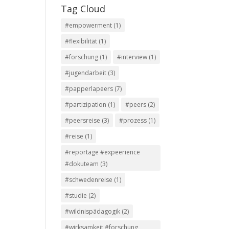
Tag Cloud
#empowerment
(1)
#flexibilität
(1)
#forschung
(1)
#interview
(1)
#jugendarbeit
(3)
#papperlapeers
(7)
#partizipation
(1)
#peers
(2)
#peersreise
(3)
#prozess
(1)
#reise
(1)
#reportage #expeerience
#dokuteam
(3)
#schwedenreise
(1)
#studie
(2)
#wildnispädagogik
(2)
#wirksamkeit #forschung