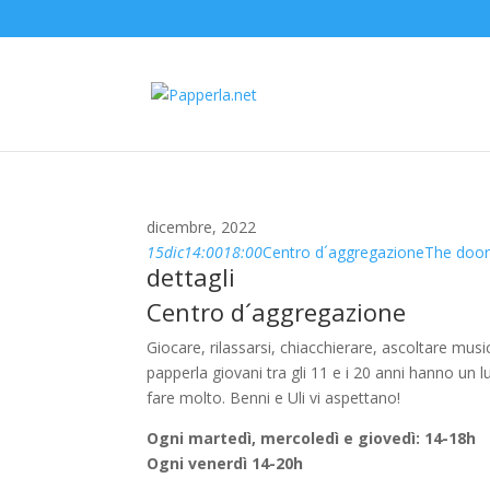
dicembre, 2022
15
dic
14:00
18:00
Centro d´aggregazione
The door
dettagli
Centro d´aggregazione
Giocare, rilassarsi, chiacchierare, ascoltare musi
papperla giovani tra gli 11 e i 20 anni hanno u
fare molto. Benni e Uli vi aspettano!
Ogni martedì, mercoledì e giovedì: 14-18h
Ogni venerdì 14-20h