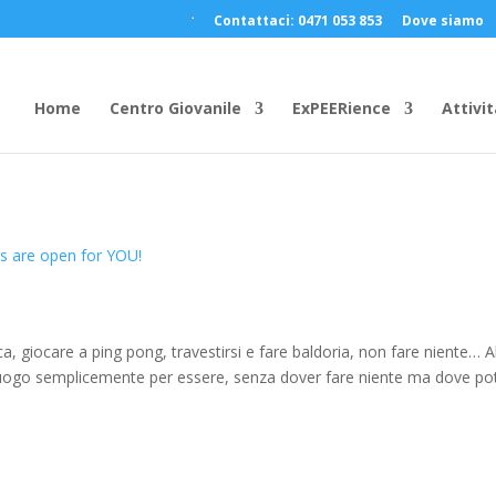
Contattaci: 0471 053 853
Dove siamo
Home
Centro Giovanile
ExPEERience
Attivit
s are open for YOU!
ca, giocare a ping pong, travestirsi e fare baldoria, non fare niente… A
n luogo semplicemente per essere, senza dover fare niente ma dove po