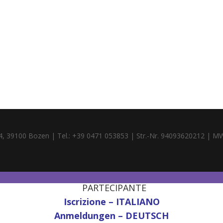
4, 39100 Bozen | Tel.: +39 0471 053853 | Str.-Nr. 94093620212 | M
PARTECIPANTE
Iscrizione – ITALIANO
Anmeldungen – DEUTSCH