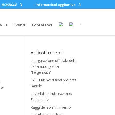
ISCRIZIONE
Informazioni aggiuntive
à
Eventi
Contattaci
Articoli recenti
Inaugurazione ufficiale della
baita autogestita
“Feigenputz”
ExPEERienced final projects
l
“Aquile”
ter
Lavori di ristrutturazione:
Feigenputz
Raggi del sole in inverno
Natürliches Lachen