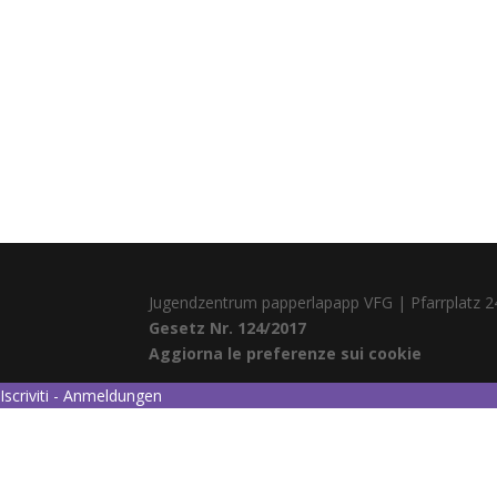
Jugendzentrum papperlapapp VFG | Pfarrplatz 2
Gesetz Nr. 124/2017
Aggiorna le preferenze sui cookie
Iscriviti - Anmeldungen