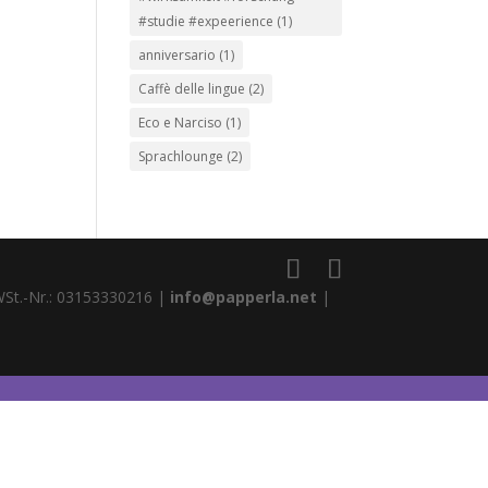
#studie #expeerience
(1)
anniversario
(1)
Caffè delle lingue
(2)
Eco e Narciso
(1)
Sprachlounge
(2)
WSt.-Nr.: 03153330216 |
info@papperla.net
|