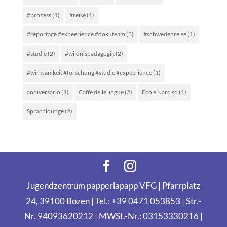
#prozess
(1)
#reise
(1)
#reportage #expeerience #dokuteam
(3)
#schwedenreise
(1)
#studie
(2)
#wildnispädagogik
(2)
#wirksamkeit #forschung #studie #expeerience
(1)
anniversario
(1)
Caffè delle lingue
(2)
Eco e Narciso
(1)
Sprachlounge
(2)
Jugendzentrum papperlapapp VFG | Pfarrplatz
24, 39100 Bozen | Tel.: +39 0471 053853 | Str.-
Nr. 94093620212 | MWSt.-Nr.: 03153330216 |