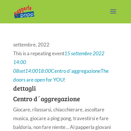
settembre, 2022
This is a repeating event
15 settembre 2022
14:00
08
set
14:00
18:00
Centro d´aggregazione
The
doors are open for YOU!
dettagli
Centro d´aggregazione
Giocare, rilassarsi, chiacchierare, ascoltare
musica, giocare a ping pong, travestirsi e fare
baldoria, non fare niente… Al papperla giovani