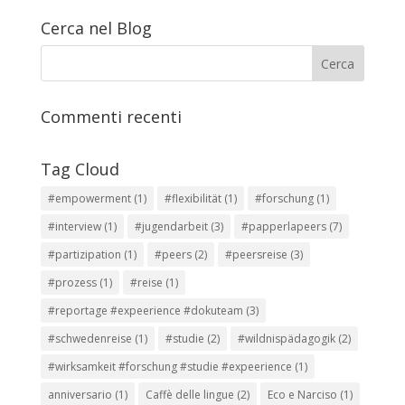
Cerca nel Blog
Commenti recenti
Tag Cloud
#empowerment
(1)
#flexibilität
(1)
#forschung
(1)
#interview
(1)
#jugendarbeit
(3)
#papperlapeers
(7)
#partizipation
(1)
#peers
(2)
#peersreise
(3)
#prozess
(1)
#reise
(1)
#reportage #expeerience #dokuteam
(3)
#schwedenreise
(1)
#studie
(2)
#wildnispädagogik
(2)
#wirksamkeit #forschung #studie #expeerience
(1)
anniversario
(1)
Caffè delle lingue
(2)
Eco e Narciso
(1)