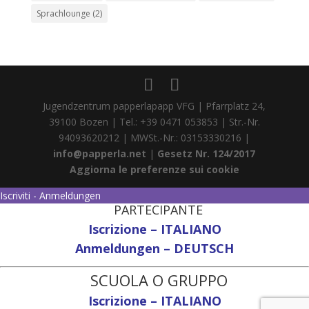
Sprachlounge
(2)
Jugendzentrum papperlapapp VFG | Pfarrplatz 24,
39100 Bozen | Tel.: +39 0471 053853 | Str.-Nr.
94093620212 | MWSt.-Nr.: 03153330216 |
info@papperla.net
|
Gesetz Nr. 124/2017
Aggiorna le preferenze sui cookie
Iscriviti - Anmeldungen
PARTECIPANTE
Iscrizione – ITALIANO
Anmeldungen – DEUTSCH
SCUOLA O GRUPPO
Iscrizione – ITALIANO