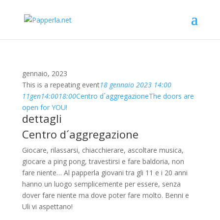
gennaio, 2023
This is a repeating event
18 gennaio 2023 14:00
11
gen
14:00
18:00
Centro d´aggregazione
The doors are
open for YOU!
dettagli
Centro d´aggregazione
Giocare, rilassarsi, chiacchierare, ascoltare musica,
giocare a ping pong, travestirsi e fare baldoria, non
fare niente… Al papperla giovani tra gli 11 e i 20 anni
hanno un luogo semplicemente per essere, senza
dover fare niente ma dove poter fare molto. Benni e
Uli vi aspettano!