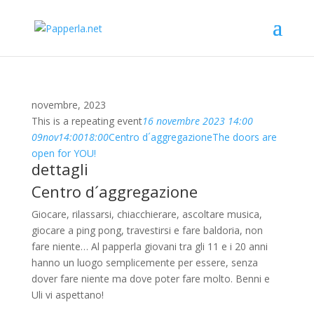
novembre, 2023
This is a repeating event
16 novembre 2023 14:00
09
nov
14:00
18:00
Centro d´aggregazione
The doors are
open for YOU!
dettagli
Centro d´aggregazione
Giocare, rilassarsi, chiacchierare, ascoltare musica,
giocare a ping pong, travestirsi e fare baldoria, non
fare niente… Al papperla giovani tra gli 11 e i 20 anni
hanno un luogo semplicemente per essere, senza
dover fare niente ma dove poter fare molto. Benni e
Uli vi aspettano!