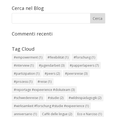
Cerca nel Blog
Commenti recenti
Tag Cloud
#empowerment
(1)
#flexibilität
(1)
#forschung
(1)
#interview
(1)
#jugendarbeit
(3)
#papperlapeers
(7)
#partizipation
(1)
#peers
(2)
#peersreise
(3)
#prozess
(1)
#reise
(1)
#reportage #expeerience #dokuteam
(3)
#schwedenreise
(1)
#studie
(2)
#wildnispädagogik
(2)
#wirksamkeit #forschung #studie #expeerience
(1)
anniversario
(1)
Caffè delle lingue
(2)
Eco e Narciso
(1)