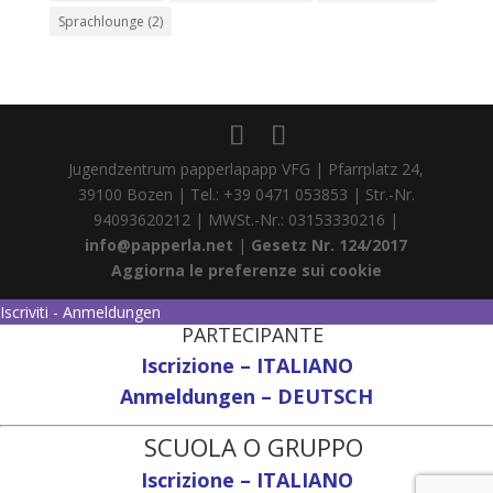
Sprachlounge
(2)
Jugendzentrum papperlapapp VFG | Pfarrplatz 24,
39100 Bozen | Tel.: +39 0471 053853 | Str.-Nr.
94093620212 | MWSt.-Nr.: 03153330216 |
info@papperla.net
|
Gesetz Nr. 124/2017
Aggiorna le preferenze sui cookie
Iscriviti - Anmeldungen
PARTECIPANTE
Iscrizione – ITALIANO
Anmeldungen – DEUTSCH
SCUOLA O GRUPPO
Iscrizione – ITALIANO