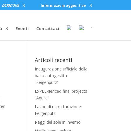
ISCRIZIONE
Informazioni aggiuntive
à
Eventi
Contattaci
Articoli recenti
Inaugurazione ufficiale della
baita autogestita
“Feigenputz”
ExPEERienced final projects
“Aquile”
l
ter
Lavori di ristrutturazione:
Feigenputz
Raggi del sole in inverno
Natürliches Lachen