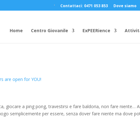
Contattaci: 0471 053 853
Dove siamo
Home
Centro Giovanile
ExPEERience
Attivit
rs are open for YOU!
ca, giocare a ping pong, travestirsi e fare baldoria, non fare niente… A
n luogo semplicemente per essere, senza dover fare niente ma dove po