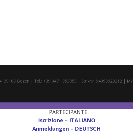
4, 39100 Bozen | Tel.: +39 0471 053853 | Str.-Nr. 94093620212 | M
PARTECIPANTE
Iscrizione – ITALIANO
Anmeldungen – DEUTSCH