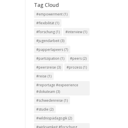
Tag Cloud
#empowerment
(1)
#flexibilität
(1)
#forschung
(1)
#interview
(1)
#jugendarbeit
(3)
#papperlapeers
(7)
#partizipation
(1)
#peers
(2)
#peersreise
(3)
#prozess
(1)
#reise
(1)
#reportage #expeerience
#dokuteam
(3)
#schwedenreise
(1)
#studie
(2)
#wildnispädagogik
(2)
#wirksamkeit #forschung