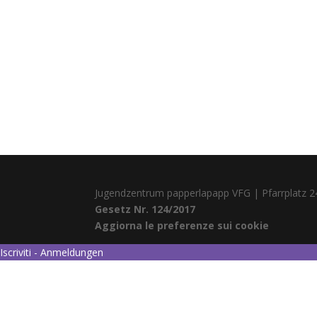
Jugendzentrum papperlapapp VFG | Pfarrplatz 2
Gesetz Nr. 124/2017
Aggiorna le preferenze sui cookie
Iscriviti - Anmeldungen