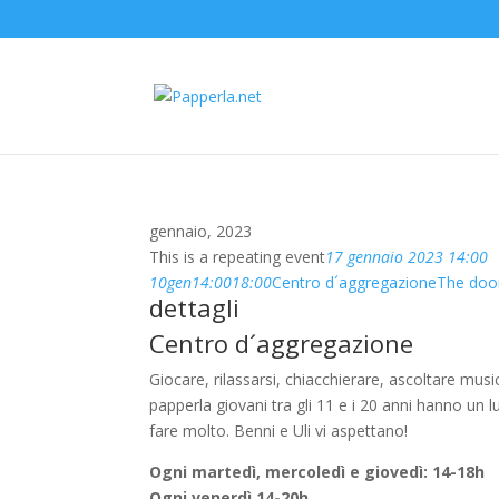
gennaio, 2023
This is a repeating event
17 gennaio 2023 14:00
10
gen
14:00
18:00
Centro d´aggregazione
The doo
dettagli
Centro d´aggregazione
Giocare, rilassarsi, chiacchierare, ascoltare musi
papperla giovani tra gli 11 e i 20 anni hanno u
fare molto. Benni e Uli vi aspettano!
Ogni martedì, mercoledì e giovedì: 14-18h
Ogni venerdì 14-20h