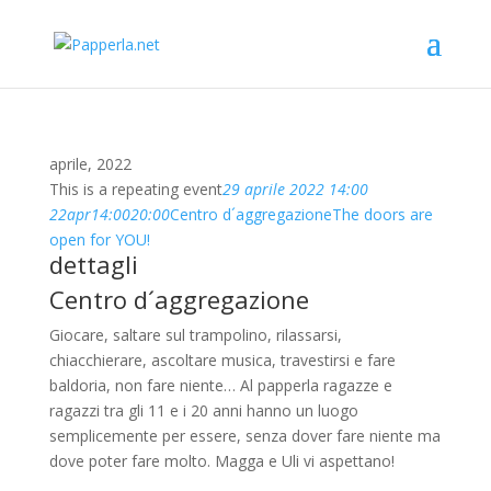
aprile, 2022
This is a repeating event
29 aprile 2022 14:00
22
apr
14:00
20:00
Centro d´aggregazione
The doors are
open for YOU!
dettagli
Centro d´aggregazione
Giocare, saltare sul trampolino, rilassarsi,
chiacchierare, ascoltare musica, travestirsi e fare
baldoria, non fare niente… Al papperla ragazze e
ragazzi tra gli 11 e i 20 anni hanno un luogo
semplicemente per essere, senza dover fare niente ma
dove poter fare molto. Magga e Uli vi aspettano!