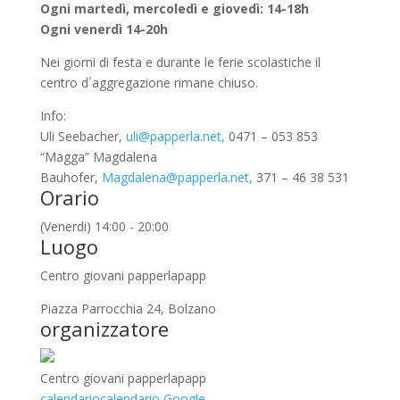
Ogni martedì, mercoledì e giovedì: 14-18h
Ogni venerdì 14-20h
Nei giorni di festa e durante le ferie scolastiche il
centro d´aggregazione rimane chiuso.
Info:
Uli Seebacher,
uli@papperla.net,
0471 – 053 853
“Magga” Magdalena
Bauhofer,
Magdalena@papperla.net,
371 – 46 38 531
Orario
(Venerdi) 14:00 - 20:00
Luogo
Centro giovani papperlapapp
Piazza Parrocchia 24, Bolzano
organizzatore
Centro giovani papperlapapp
calendario
calendario Google