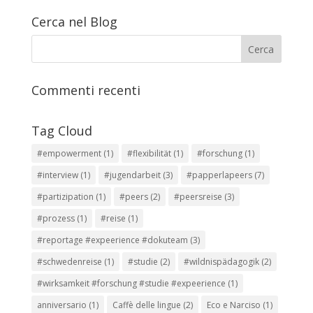
Cerca nel Blog
Commenti recenti
Tag Cloud
#empowerment
(1)
#flexibilität
(1)
#forschung
(1)
#interview
(1)
#jugendarbeit
(3)
#papperlapeers
(7)
#partizipation
(1)
#peers
(2)
#peersreise
(3)
#prozess
(1)
#reise
(1)
#reportage #expeerience #dokuteam
(3)
#schwedenreise
(1)
#studie
(2)
#wildnispädagogik
(2)
#wirksamkeit #forschung #studie #expeerience
(1)
anniversario
(1)
Caffè delle lingue
(2)
Eco e Narciso
(1)