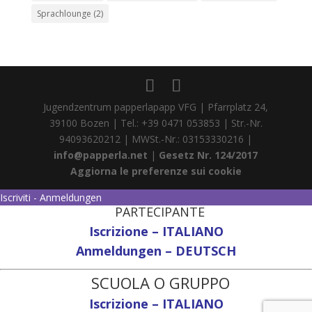
Sprachlounge
(2)
Jugendzentrum papperlapapp VFG | Pfarrplatz 24,
39100 Bozen | Tel.: +39 0471 053853 | Str.-Nr.
94093620212 | MWSt.-Nr.: 03153330216 |
info@papperla.net
|
Gesetz Nr. 124/2017
Aggiorna le preferenze sui cookie
Iscriviti - Anmeldungen
PARTECIPANTE
Iscrizione – ITALIANO
Anmeldungen – DEUTSCH
SCUOLA O GRUPPO
Iscrizione – ITALIANO