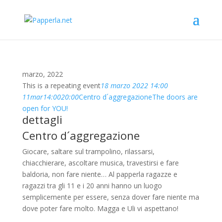
marzo, 2022
This is a repeating event
18 marzo 2022 14:00
11
mar
14:00
20:00
Centro d´aggregazione
The doors are
open for YOU!
dettagli
Centro d´aggregazione
Giocare, saltare sul trampolino, rilassarsi,
chiacchierare, ascoltare musica, travestirsi e fare
baldoria, non fare niente… Al papperla ragazze e
ragazzi tra gli 11 e i 20 anni hanno un luogo
semplicemente per essere, senza dover fare niente ma
dove poter fare molto. Magga e Uli vi aspettano!