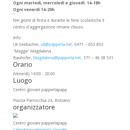
Ogni martedì, mercoledì e giovedì: 14-18h
Ogni venerdì 14-20h
Nei giorni di festa e durante le ferie scolastiche il
centro d´aggregazione rimane chiuso.
Info:
Uli Seebacher,
uli@papperla.net,
0471 – 053 853
“Magga” Magdalena
Bauhofer,
Magdalena@papperla.net,
371 – 46 38 531
Orario
(Venerdi) 14:00 - 20:00
Luogo
Centro giovani papperlapapp
Piazza Parrocchia 24, Bolzano
organizzatore
Centro giovani papperlapapp
calendario
calendario Google