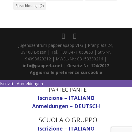
Sprachlounge
(2)
Jugendzentrum papperlapapp VFG | Pfarrplatz 24,
39100 Bozen | Tel.: +39 0471 053853 | Str.-Nr.
94093620212 | MWSt.-Nr.: 03153330216 |
info@papperla.net
|
Gesetz Nr. 124/2017
Aggiorna le preferenze sui cookie
Iscriviti - Anmeldungen
PARTECIPANTE
Iscrizione – ITALIANO
Anmeldungen – DEUTSCH
SCUOLA O GRUPPO
Iscrizione – ITALIANO