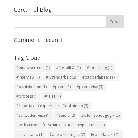
Cerca nel Blog
Commenti recenti
Tag Cloud
#empowerment
(1)
#flexibilität
(1)
#forschung
(1)
#interview
(1)
#jugendarbeit
(3)
#papperlapeers
(7)
#partizipation
(1)
#peers
(2)
#peersreise
(3)
#prozess
(1)
#reise
(1)
#reportage #expeerience #dokuteam
(3)
#schwedenreise
(1)
#studie
(2)
#wildnispädagogik
(2)
#wirksamkeit #forschung #studie #expeerience
(1)
anniversario
(1)
Caffè delle lingue
(2)
Eco e Narciso
(1)