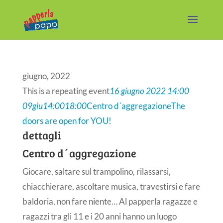
giugno, 2022
This is a repeating event
16 giugno 2022 14:00
09
giu
14:00
18:00
Centro d´aggregazione
The
doors are open for YOU!
dettagli
Centro d´aggregazione
Giocare, saltare sul trampolino, rilassarsi,
chiacchierare, ascoltare musica, travestirsi e fare
baldoria, non fare niente… Al papperla ragazze e
ragazzi tra gli 11 e i 20 anni hanno un luogo