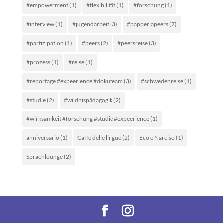
#empowerment
(1)
#flexibilität
(1)
#forschung
(1)
#interview
(1)
#jugendarbeit
(3)
#papperlapeers
(7)
#partizipation
(1)
#peers
(2)
#peersreise
(3)
#prozess
(1)
#reise
(1)
#reportage #expeerience #dokuteam
(3)
#schwedenreise
(1)
#studie
(2)
#wildnispädagogik
(2)
#wirksamkeit #forschung #studie #expeerience
(1)
anniversario
(1)
Caffè delle lingue
(2)
Eco e Narciso
(1)
Sprachlounge
(2)