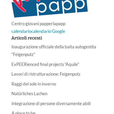
Centro giovani papperlapapp
calendario
calendario Google
Articoli recenti
Inaugurazione ufficiale della baita autogestita
“Feigenputz”
ExPEERienced final projects “Aquile”
Lavori di ristrutturazione: Feigenputz
Raggi del sole in inverno
Natürliches Lachen
Integrazione di persone diversamente abili
A place to be