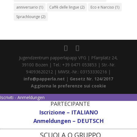
anniversario
(1)
Caffè delle lingue
(2)
Eco e Narciso
(1)
Sprachlounge
(2)
Jugendzentrum papperlapapp VFG | Pfarrplatz 24,
39100 Bozen | Tel.: +39 0471 053853 | Str.-Nr.
94093620212 | MWSt.-Nr.: 03153330216 |
info@papperla.net
|
Gesetz Nr. 124/2017
Aggiorna le preferenze sui cookie
Iscriviti - Anmeldungen
PARTECIPANTE
Iscrizione – ITALIANO
Anmeldungen – DEUTSCH
SCUOLA O GRUPPO