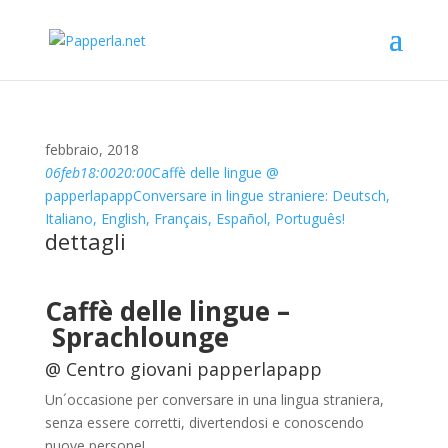
febbraio, 2018
06
feb
18:00
20:00
Caffè delle lingue @
papperlapapp
Conversare in lingue straniere: Deutsch,
Italiano, English, Français, Español, Português!
dettagli
Caffè delle lingue –
Sprachlounge
@ Centro giovani papperlapapp
Un´occasione per conversare in una lingua straniera,
senza essere corretti, divertendosi e conoscendo
nuove persone!