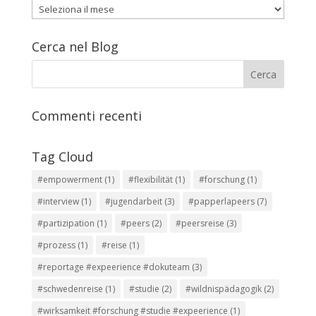
Archivio
articoli
Cerca nel Blog
Commenti recenti
Tag Cloud
#empowerment
(1)
#flexibilität
(1)
#forschung
(1)
#interview
(1)
#jugendarbeit
(3)
#papperlapeers
(7)
#partizipation
(1)
#peers
(2)
#peersreise
(3)
#prozess
(1)
#reise
(1)
#reportage #expeerience #dokuteam
(3)
#schwedenreise
(1)
#studie
(2)
#wildnispädagogik
(2)
#wirksamkeit #forschung #studie #expeerience
(1)