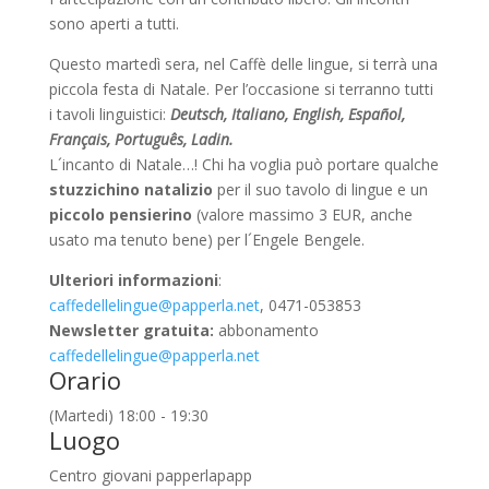
sono aperti a tutti.
Questo martedì sera, nel Caffè delle lingue, si terrà una
piccola festa di Natale. Per l’occasione si terranno tutti
i tavoli linguistici:
Deutsch, Italiano, English, Español,
Français, Português, Ladin.
L´incanto di Natale…! Chi ha voglia può portare qualche
stuzzichino natalizio
per il suo tavolo di lingue e un
piccolo pensierino
(valore massimo 3 EUR, anche
usato ma tenuto bene) per l´Engele Bengele.
Ulteriori informazioni
:
caffedellelingue@papperla.net
, 0471-053853
Newsletter gratuita:
abbonamento
caffedellelingue@papperla.net
Orario
(Martedi) 18:00 - 19:30
Luogo
Centro giovani papperlapapp