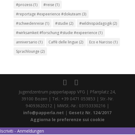
#prozess
(1)
#reise
(1)
#reportage #expeerience #dokuteam
(3)
#schwedenreise
(1)
#studie
(2)
#wildnispädagogik
(2)
#wirksamkeit #forschung #studie #expeerience
(1)
anniversario
(1)
Caffè delle lingue
(2)
Eco e Narciso
(1)
Sprachlounge
(2)
Jugendzentrum papperlapapp VFG | Pfarrplatz 24,
39100 Bozen | Tel.: +39 0471 053853 | Str.-Nr.
94093620212 | MWSt.-Nr.: 03153330216 |
info@papperla.net
|
Gesetz Nr. 124/2017
Aggiorna le preferenze sui cookie
Iscriviti - Anmeldungen