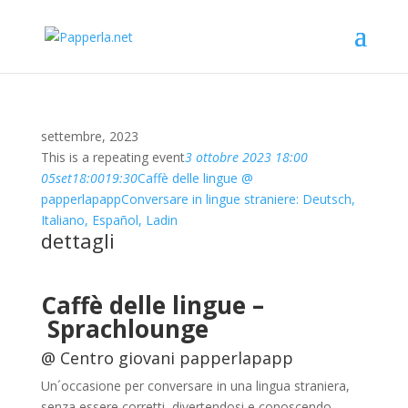
settembre, 2023
This is a repeating event
3 ottobre 2023 18:00
05
set
18:00
19:30
Caffè delle lingue @
papperlapapp
Conversare in lingue straniere: Deutsch,
Italiano, Español, Ladin
dettagli
Caffè delle lingue –
Sprachlounge
@ Centro giovani papperlapapp
Un´occasione per conversare in una lingua straniera,
senza essere corretti, divertendosi e conoscendo