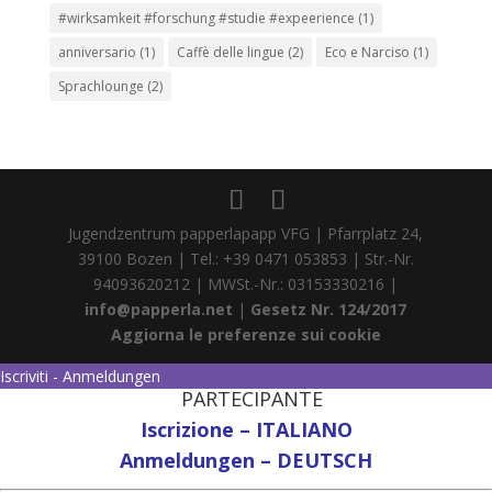
#wirksamkeit #forschung #studie #expeerience
(1)
anniversario
(1)
Caffè delle lingue
(2)
Eco e Narciso
(1)
Sprachlounge
(2)
Jugendzentrum papperlapapp VFG | Pfarrplatz 24,
39100 Bozen | Tel.: +39 0471 053853 | Str.-Nr.
94093620212 | MWSt.-Nr.: 03153330216 |
info@papperla.net
|
Gesetz Nr. 124/2017
Aggiorna le preferenze sui cookie
Iscriviti - Anmeldungen
PARTECIPANTE
Iscrizione – ITALIANO
Anmeldungen – DEUTSCH