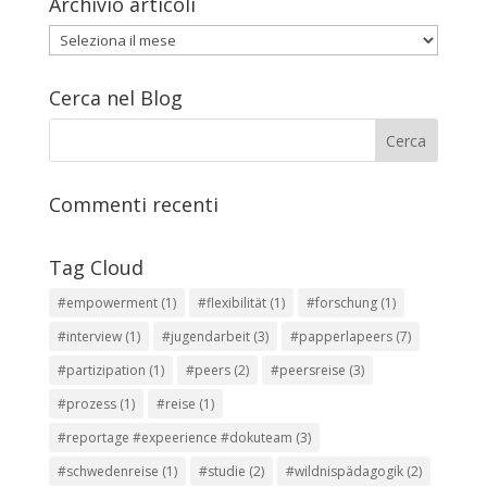
Archivio articoli
Archivio
articoli
Cerca nel Blog
Commenti recenti
Tag Cloud
#empowerment
(1)
#flexibilität
(1)
#forschung
(1)
#interview
(1)
#jugendarbeit
(3)
#papperlapeers
(7)
#partizipation
(1)
#peers
(2)
#peersreise
(3)
#prozess
(1)
#reise
(1)
#reportage #expeerience #dokuteam
(3)
#schwedenreise
(1)
#studie
(2)
#wildnispädagogik
(2)