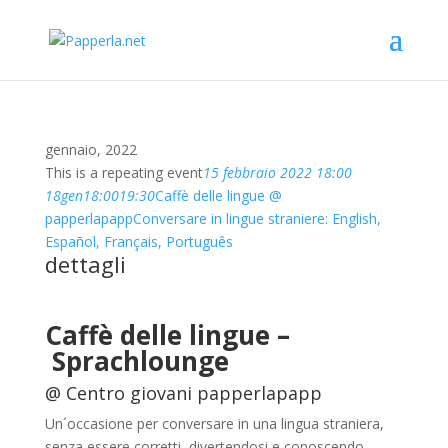
gennaio, 2022
This is a repeating event
15 febbraio 2022 18:00
18
gen
18:00
19:30
Caffè delle lingue @
papperlapapp
Conversare in lingue straniere: English,
Español, Français, Português
dettagli
Caffè delle lingue –
Sprachlounge
@ Centro giovani papperlapapp
Un´occasione per conversare in una lingua straniera,
senza essere corretti, divertendosi e conoscendo