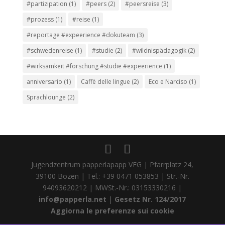
#partizipation
(1)
#peers
(2)
#peersreise
(3)
#prozess
(1)
#reise
(1)
#reportage #expeerience #dokuteam
(3)
#schwedenreise
(1)
#studie
(2)
#wildnispädagogik
(2)
#wirksamkeit #forschung #studie #expeerience
(1)
anniversario
(1)
Caffè delle lingue
(2)
Eco e Narciso
(1)
Sprachlounge
(2)
Jugendzentrum papperlapapp VFG | Pfarrplatz 24,
39100 Bozen | Tel.: +39 0471 053853 | Str.-Nr.
94093620212 | MWSt.-Nr.: 03153330216 |
info@papperla.net
|
Gesetz Nr. 124/2017
Aggiorna le preferenze sui cookie