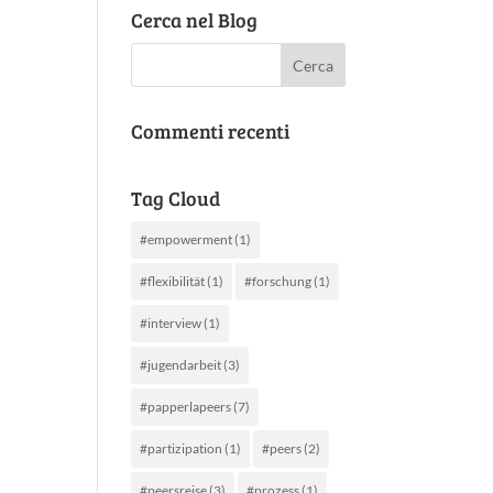
Cerca nel Blog
Commenti recenti
Tag Cloud
#empowerment
(1)
#flexibilität
(1)
#forschung
(1)
#interview
(1)
#jugendarbeit
(3)
#papperlapeers
(7)
#partizipation
(1)
#peers
(2)
#peersreise
(3)
#prozess
(1)