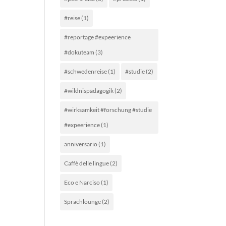
#reise
(1)
#reportage #expeerience
#dokuteam
(3)
#schwedenreise
(1)
#studie
(2)
#wildnispädagogik
(2)
#wirksamkeit #forschung #studie
#expeerience
(1)
anniversario
(1)
Caffè delle lingue
(2)
Eco e Narciso
(1)
Sprachlounge
(2)