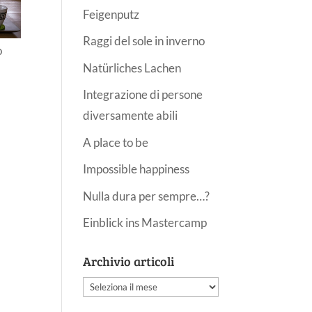
Feigenputz
Raggi del sole in inverno
o
Natürliches Lachen
Integrazione di persone
diversamente abili
A place to be
Impossible happiness
Nulla dura per sempre…?
Einblick ins Mastercamp
Archivio articoli
Archivio
articoli