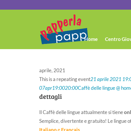
Home
Centro Gio
aprile, 2021
This is a repeating event
21 aprile 2021 19:
07
apr
19:00
20:00
Caffè delle lingue @ hom
dettagli
Il Caffè delle lingue attualmente si tiene
on
Semplice, divertente e gratuito! Le lingue 
Italiano
e
Français