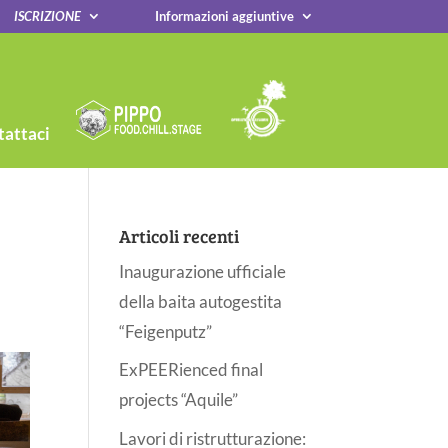
ISCRIZIONE
Informazioni aggiuntive
attaci
Articoli recenti
Inaugurazione ufficiale
della baita autogestita
“Feigenputz”
ExPEERienced final
projects “Aquile”
Lavori di ristrutturazione: