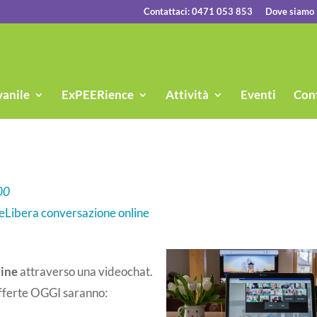
Contattaci: 0471 053 853
Dove siamo
vanile
ExPEERience
Attività
Eventi
Cont
00
e
Libera conversazione online
line
attraverso una videochat.
offerte OGGI saranno: