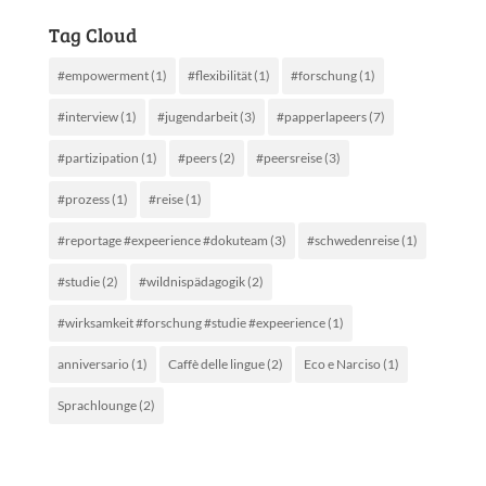
Tag Cloud
#empowerment
(1)
#flexibilität
(1)
#forschung
(1)
#interview
(1)
#jugendarbeit
(3)
#papperlapeers
(7)
#partizipation
(1)
#peers
(2)
#peersreise
(3)
#prozess
(1)
#reise
(1)
#reportage #expeerience #dokuteam
(3)
#schwedenreise
(1)
#studie
(2)
#wildnispädagogik
(2)
#wirksamkeit #forschung #studie #expeerience
(1)
anniversario
(1)
Caffè delle lingue
(2)
Eco e Narciso
(1)
Sprachlounge
(2)