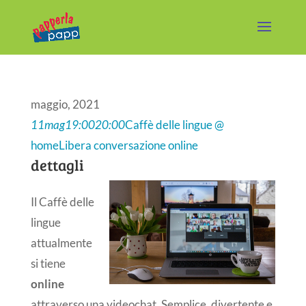
maggio, 2021
11
mag
19:00
20:00
Caffè delle lingue @
home
Libera conversazione online
dettagli
Il Caffè delle
lingue
attualmente
si tiene
online
attraverso una videochat. Semplice, divertente e