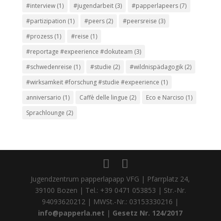
#interview
(1)
#jugendarbeit
(3)
#papperlapeers
(7)
#partizipation
(1)
#peers
(2)
#peersreise
(3)
#prozess
(1)
#reise
(1)
#reportage #expeerience #dokuteam
(3)
#schwedenreise
(1)
#studie
(2)
#wildnispädagogik
(2)
#wirksamkeit #forschung #studie #expeerience
(1)
anniversario
(1)
Caffè delle lingue
(2)
Eco e Narciso
(1)
Sprachlounge
(2)
Jugendzentrum papperlapapp VFG | Pfarrplatz 24,
39100 Bozen | Tel.: +39 0471 053853 | Str.-Nr.
94093620212 | MWSt.-Nr.: 03153330216 |
info@papperla.net
|
Gesetz Nr. 124/2017