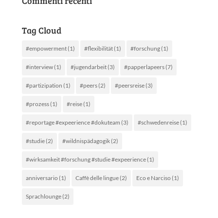
Commenti recenti
Tag Cloud
#empowerment
(1)
#flexibilität
(1)
#forschung
(1)
#interview
(1)
#jugendarbeit
(3)
#papperlapeers
(7)
#partizipation
(1)
#peers
(2)
#peersreise
(3)
#prozess
(1)
#reise
(1)
#reportage #expeerience #dokuteam
(3)
#schwedenreise
(1)
#studie
(2)
#wildnispädagogik
(2)
#wirksamkeit #forschung #studie #expeerience
(1)
anniversario
(1)
Caffè delle lingue
(2)
Eco e Narciso
(1)
Sprachlounge
(2)