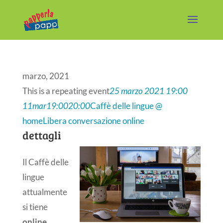
marzo, 2021
This is a repeating event
25 marzo 2021 19:00
11
mar
19:00
20:00
Caffè delle lingue @
home
Libera conversazione online
dettagli
Il Caffè delle
lingue
attualmente
si tiene
online