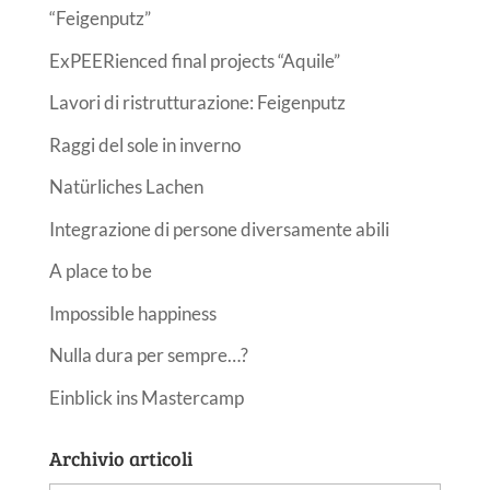
“Feigenputz”
ExPEERienced final projects “Aquile”
Lavori di ristrutturazione: Feigenputz
Raggi del sole in inverno
Natürliches Lachen
Integrazione di persone diversamente abili
A place to be
Impossible happiness
Nulla dura per sempre…?
Einblick ins Mastercamp
Archivio articoli