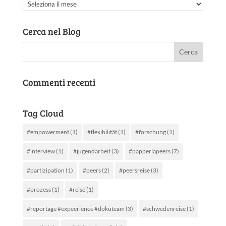
Archivio
articoli
Cerca nel Blog
Commenti recenti
Tag Cloud
#empowerment
(1)
#flexibilität
(1)
#forschung
(1)
#interview
(1)
#jugendarbeit
(3)
#papperlapeers
(7)
#partizipation
(1)
#peers
(2)
#peersreise
(3)
#prozess
(1)
#reise
(1)
#reportage #expeerience #dokuteam
(3)
#schwedenreise
(1)