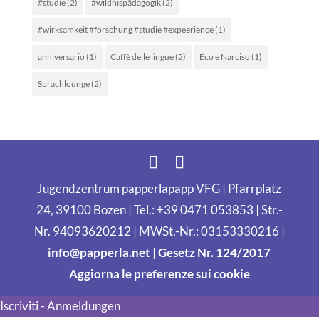
#studie
(2)
#wildnispädagogik
(2)
#wirksamkeit #forschung #studie #expeerience
(1)
anniversario
(1)
Caffè delle lingue
(2)
Eco e Narciso
(1)
Sprachlounge
(2)
Jugendzentrum papperlapapp VFG | Pfarrplatz
24, 39100 Bozen | Tel.: +39 0471 053853 | Str.-
Nr. 94093620212 | MWSt.-Nr.: 03153330216 |
info@papperla.net
|
Gesetz Nr. 124/2017
Aggiorna le preferenze sui cookie
Iscriviti - Anmeldungen