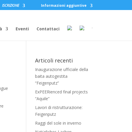
ISCRIZIONE
Informazioni aggiuntive
à
Eventi
Contattaci
Articoli recenti
Inaugurazione ufficiale della
baita autogestita
“Feigenputz”
ingue
ExPEERienced final projects
“Aquile”
ere
Lavori di ristrutturazione:
Feigenputz
Raggi del sole in inverno
Natürliches Lachen