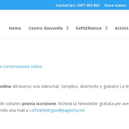
Contattaci: 0471 053 853
Dove siamo
Home
Centro Giovanile
ExPEERience
Attivit
a conversazione online
online
attraverso una videochat. Semplice, divertente e gratuito! Le l
bile soltanto
previa iscrizione
. Richiedi la Newsletter gratuita per av
ivendo una mail a
caffedellelingue@papperla.net