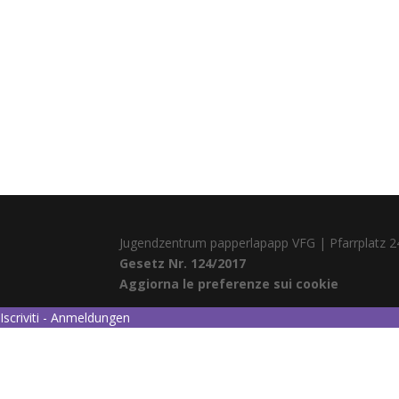
Jugendzentrum papperlapapp VFG | Pfarrplatz 2
Gesetz Nr. 124/2017
Aggiorna le preferenze sui cookie
Iscriviti - Anmeldungen