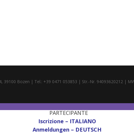
4, 39100 Bozen | Tel.: +39 0471 053853 | Str.-Nr. 94093620212 | M
PARTECIPANTE
Iscrizione – ITALIANO
Anmeldungen – DEUTSCH