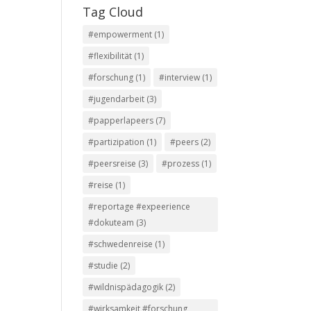
Tag Cloud
#empowerment
(1)
#flexibilität
(1)
#forschung
(1)
#interview
(1)
#jugendarbeit
(3)
#papperlapeers
(7)
#partizipation
(1)
#peers
(2)
#peersreise
(3)
#prozess
(1)
#reise
(1)
#reportage #expeerience
#dokuteam
(3)
#schwedenreise
(1)
#studie
(2)
#wildnispädagogik
(2)
#wirksamkeit #forschung