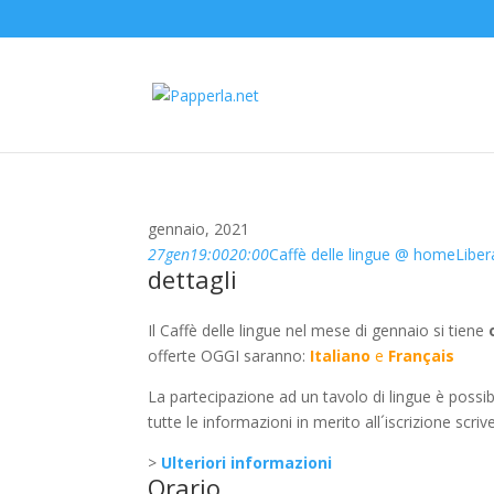
gennaio, 2021
27
gen
19:00
20:00
Caffè delle lingue @ home
Liber
dettagli
Il Caffè delle lingue nel mese di gennaio si tiene
offerte OGGI saranno:
Italiano
e
Français
La partecipazione ad un tavolo di lingue è possi
tutte le informazioni in merito all´iscrizione scr
>
Ulteriori informazioni
Orario