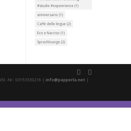
#studie #expeerience
(1)
anniversario
(1)
Caffè delle lingue
(2)
Eco e Narciso
(1)
Sprachlounge
(2)
WSt.-Nr.: 03153330216 |
info@papperla.net
|