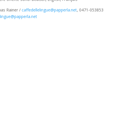
mas Rainer /
caffedellelingue@papperla.net
, 0471-053853
elingue@papperla.net