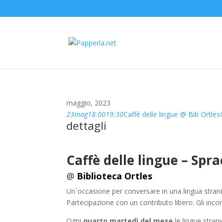
maggio, 2023
23
mag
18:00
19:30
Caffè delle lingue @ Bib Ortles
dettagli
Caffè delle lingue –
Spra
@
Biblioteca Ortles
Un´occasione per conversare in una lingua stran
Partecipazione con un contributo libero. Gli incont
Ogni
quarto martedì del mese
le lingue stran