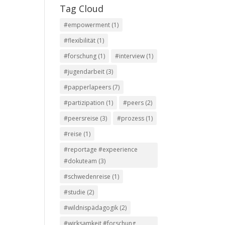
Tag Cloud
#empowerment
(1)
#flexibilität
(1)
#forschung
(1)
#interview
(1)
#jugendarbeit
(3)
#papperlapeers
(7)
#partizipation
(1)
#peers
(2)
#peersreise
(3)
#prozess
(1)
#reise
(1)
#reportage #expeerience
#dokuteam
(3)
#schwedenreise
(1)
#studie
(2)
#wildnispädagogik
(2)
#wirksamkeit #forschung