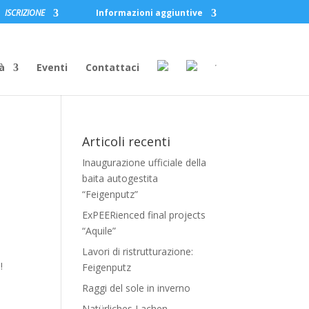
ISCRIZIONE
Informazioni aggiuntive
à
Eventi
Contattaci
Articoli recenti
Inaugurazione ufficiale della
baita autogestita
“Feigenputz”
ExPEERienced final projects
“Aquile”
Lavori di ristrutturazione:
!
Feigenputz
Raggi del sole in inverno
Natürliches Lachen