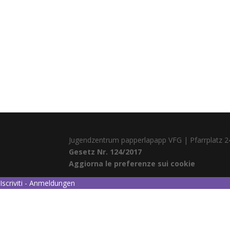
Jugendzentrum papperlapapp VFG | Pfarrplatz 2
Gesetz Nr. 124/2017
Aggiorna le preferenze sui cookie
Iscriviti - Anmeldungen