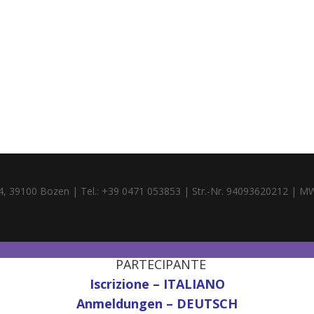
4, 39100 Bozen | Tel.: +39 0471 053853 | Str.-Nr. 94093620212 | M
PARTECIPANTE
Iscrizione – ITALIANO
Anmeldungen – DEUTSCH