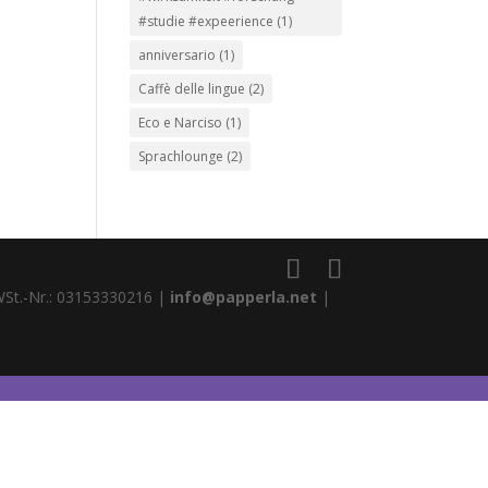
#studie #expeerience
(1)
anniversario
(1)
Caffè delle lingue
(2)
Eco e Narciso
(1)
Sprachlounge
(2)
WSt.-Nr.: 03153330216 |
info@papperla.net
|