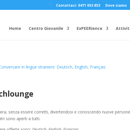
Contattaci: 0471 053 853
Dove siamo
Home
Centro Giovanile
ExPEERience
Attivit
Conversare in lingue straniere: Deutsch, English, Français
chlounge
iera, senza essere corretti, divertendosi e conoscendo nuove persone
ri sono aperti a tutti.
iere offerte sono:
Deutsch, English, Français