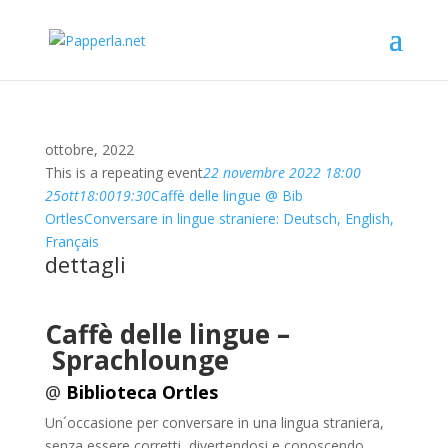
ottobre, 2022
This is a repeating event
22 novembre 2022 18:00
25
ott
18:00
19:30
Caffè delle lingue @ Bib
Ortles
Conversare in lingue straniere: Deutsch, English,
Français
dettagli
Caffè delle lingue –
Sprachlounge
@
Biblioteca Ortles
Un´occasione per conversare in una lingua straniera,
senza essere corretti, divertendosi e conoscendo