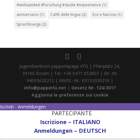
#wirksamkeit #forschung #studie #expeerience
(1)
anniversario
(1)
Caffè delle lingue
(2)
Eco e Narciso
(1)
Sprachlounge
(2)
Jugendzentrum papperlapapp VFG | Pfarrplatz 24,
39100 Bozen | Tel.: +39 0471 053853 | Str.-Nr.
94093620212 | MWSt.-Nr.: 03153330216 |
info@papperla.net
|
Gesetz Nr. 124/2017
Aggiorna le preferenze sui cookie
Iscriviti - Anmeldungen
PARTECIPANTE
Iscrizione – ITALIANO
Anmeldungen – DEUTSCH