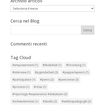
Archivio articoli
Archivio
articoli
Cerca nel Blog
Commenti recenti
Tag Cloud
#empowerment
(1)
#flexibilität
(1)
#forschung
(1)
#interview
(1)
#jugendarbeit
(3)
#papperlapeers
(7)
#partizipation
(1)
#peers
(2)
#peersreise
(3)
#prozess
(1)
#reise
(1)
#reportage #expeerience #dokuteam
(3)
#schwedenreise
(1)
#studie
(2)
#wildnispädagogik
(2)