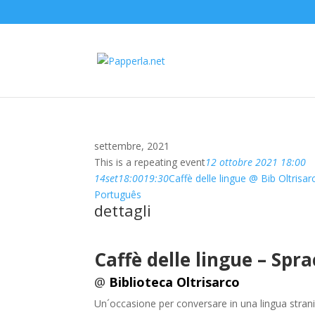
settembre, 2021
This is a repeating event
12 ottobre 2021 18:00
14
set
18:00
19:30
Caffè delle lingue @ Bib Oltrisar
Português
dettagli
Caffè delle lingue –
Spra
@
Biblioteca Oltrisarco
Un´occasione per conversare in una lingua stran