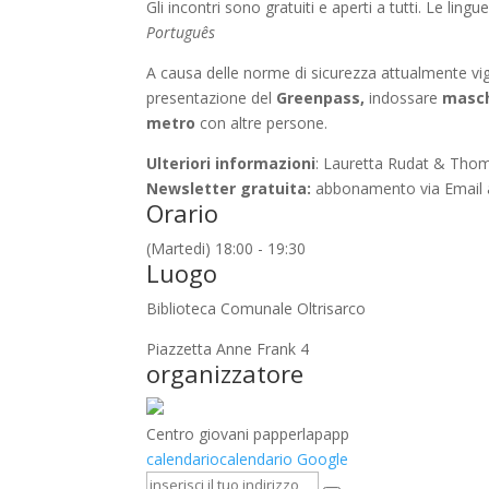
Gli incontri sono gratuiti e aperti a tutti. Le ling
Português
A causa delle norme di sicurezza attualmente vige
presentazione del
Greenpass,
indossare
masc
metro
con altre persone.
Ulteriori informazioni
: Lauretta Rudat & Tho
Newsletter gratuita:
abbonamento via Email
Orario
(Martedi) 18:00 - 19:30
Luogo
Biblioteca Comunale Oltrisarco
Piazzetta Anne Frank 4
organizzatore
Centro giovani papperlapapp
calendario
calendario Google