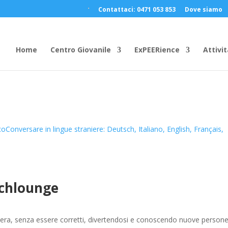
Contattaci: 0471 053 853
Dove siamo
Home
Centro Giovanile
ExPEERience
Attivit
co
Conversare in lingue straniere: Deutsch, Italiano, English, Français,
chlounge
iera, senza essere corretti, divertendosi e conoscendo nuove persone