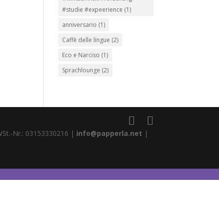
#studie #expeerience
(1)
anniversario
(1)
Caffè delle lingue
(2)
Eco e Narciso
(1)
Sprachlounge
(2)
WSt.-Nr.: 03153330216 |
info@papperla.net
|