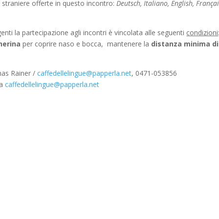
ue straniere offerte in questo incontro:
Deutsch, Italiano, English, Françai
nti la partecipazione agli incontri è vincolata alle seguenti
condizioni
herina
per coprire naso e bocca, mantenere la
distanza minima di
mas Rainer /
caffedellelingue@papperla.net
, 0471-053856
 a
caffedellelingue@papperla.net