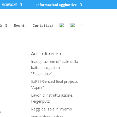
ISCRIZIONE
Informazioni aggiuntive
à
Eventi
Contattaci
Articoli recenti
Inaugurazione ufficiale della
baita autogestita
“Feigenputz”
ExPEERienced final projects
“Aquile”
Lavori di ristrutturazione:
Feigenputz
Raggi del sole in inverno
!
Natürliches Lachen