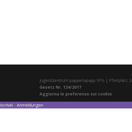
Jugendzentrum papperlapapp VFG | Pfarrplatz 2
Gesetz Nr. 124/2017
Aggiorna le preferenze sui cookie
Iscriviti - Anmeldungen