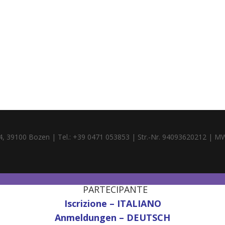
4, 39100 Bozen | Tel.: +39 0471 053853 | Str.-Nr. 94093620212 | M
PARTECIPANTE
Iscrizione – ITALIANO
Anmeldungen – DEUTSCH