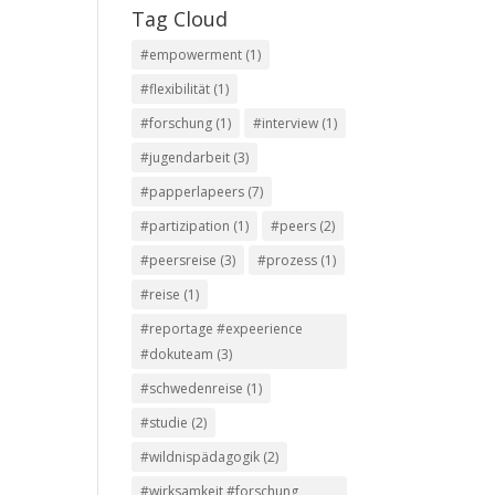
Tag Cloud
#empowerment
(1)
#flexibilität
(1)
#forschung
(1)
#interview
(1)
#jugendarbeit
(3)
#papperlapeers
(7)
#partizipation
(1)
#peers
(2)
#peersreise
(3)
#prozess
(1)
#reise
(1)
#reportage #expeerience
#dokuteam
(3)
#schwedenreise
(1)
#studie
(2)
#wildnispädagogik
(2)
#wirksamkeit #forschung